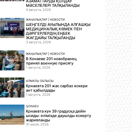
АЗАМАТТАРДЫ ҚОЛДАУ
МӘСЕЛЕЛЕРІ ТАЛҚЫЛАНДЫ
4 августа, 2026
ЖАҢАЛЫҚТАР | НОВОСТИ
ШЕҢГЕЛДІ АУЫЛЫНДА АЛҒАШҚЫ
МЕДИЦИНАЛЫҚ КӨМЕК ПЕН
ДӘРІГЕРЛЕРДІҢ ЕҢБЕК
ЖАҒДАЙЫ ТАЛҚЫЛАНДЫ
3 августа, 2026
ЖАҢАЛЫҚТАР | НОВОСТИ
В Конаеве 201 новобранец
принял военную присягу
1 августа, 2026
АЛМАТЫ ОБЛЫСЫ
Қонаевта 201 жас сарбаз әскери
ант қабылдады
1 августа, 2026
QONAEV
Қонаевта күн 39 градусқа дейін
ысиды: елімізде дауылды ескерту
жарияланды
31 июля, 2026