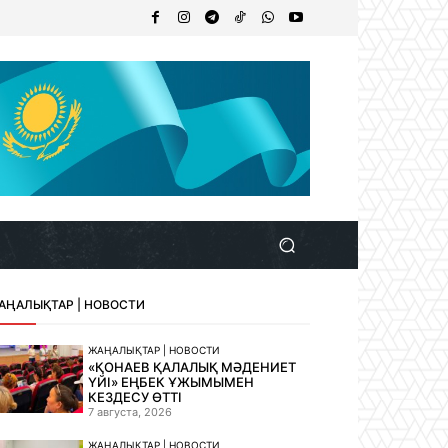
АҢАЛЫҚТАР | НОВОСТИ
ЖАҢАЛЫҚТАР | НОВОСТИ
«ҚОНАЕВ ҚАЛАЛЫҚ МӘДЕНИЕТ
ҮЙІ» ЕҢБЕК ҰЖЫМЫМЕН
КЕЗДЕСУ ӨТТІ
7 августа, 2026
ЖАҢАЛЫҚТАР | НОВОСТИ