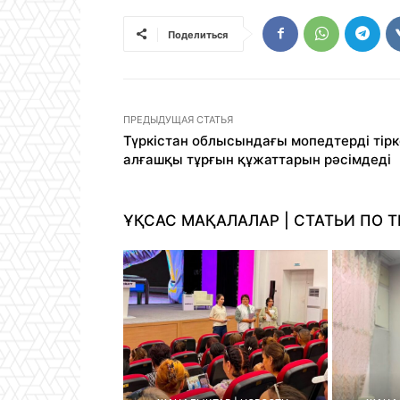
Поделиться
ПРЕДЫДУЩАЯ СТАТЬЯ
Түркістан облысындағы мопедтерді тірк
алғашқы тұрғын құжаттарын рәсімдеді
ҰҚСАС МАҚАЛАЛАР | СТАТЬИ ПО Т