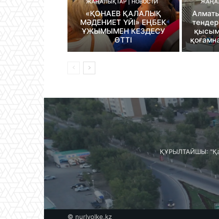
ЖАҢАЛЫҚТАР | НОВОСТИ
ЖАҢАЛ
«ҚОНАЕВ ҚАЛАЛЫҚ
Алматы
МӘДЕНИЕТ ҮЙІ» ЕҢБЕК
тендер
ҰЖЫМЫМЕН КЕЗДЕСУ
қысым
ӨТТІ
қоғамн
ҚҰРЫЛТАЙШЫ: "Қа
© nurlyolke.kz