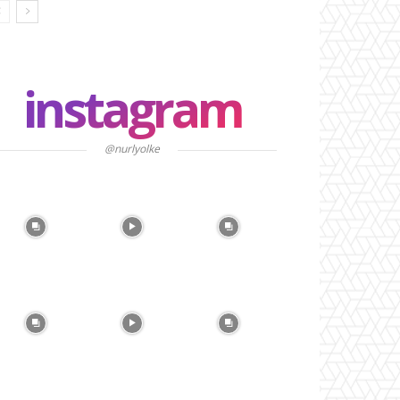
instagram
@nurlyolke