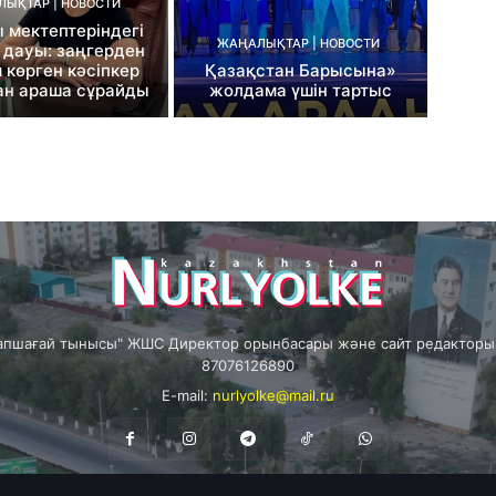
ЫҚТАР | НОВОСТИ
 мектептеріндегі
ЖАҢАЛЫҚТАР | НОВОСТИ
 дауы: заңгерден
 көрген кәсіпкер
Қазақстан Барысына»
ан араша сұрайды
жолдама үшін тартыс
пшағай тынысы" ЖШС Директор орынбасары және сайт редакторы: 
87076126890
E-mail:
nurlyolke@mail.ru