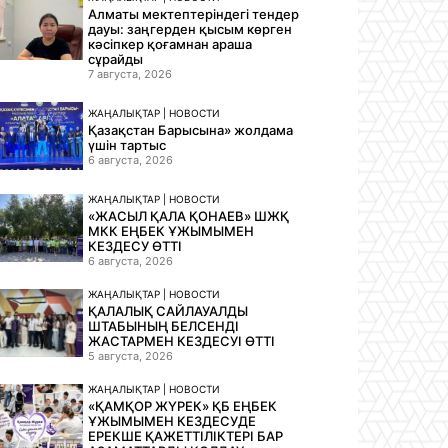
Алматы мектептеріндегі тендер
дауы: заңгерден қысым көрген
кәсіпкер қоғамнан араша
сұрайды
7 августа, 2026
ЖАҢАЛЫҚТАР | НОВОСТИ
Қазақстан Барысына» жолдама
үшін тартыс
6 августа, 2026
ЖАҢАЛЫҚТАР | НОВОСТИ
«ЖАСЫЛ ҚАЛА ҚОНАЕВ» ШЖҚ
МКК ЕҢБЕК ҰЖЫМЫМЕН
КЕЗДЕСУ ӨТТІ
6 августа, 2026
ЖАҢАЛЫҚТАР | НОВОСТИ
ҚАЛАЛЫҚ САЙЛАУАЛДЫ
ШТАБЫНЫҢ БЕЛСЕНДІ
ЖАСТАРМЕН КЕЗДЕСУІ ӨТТІ
5 августа, 2026
ЖАҢАЛЫҚТАР | НОВОСТИ
«ҚАМҚОР ЖҮРЕК» ҚБ ЕҢБЕК
ҰЖЫМЫМЕН КЕЗДЕСУДЕ
ЕРЕКШЕ ҚАЖЕТТІЛІКТЕРІ БАР