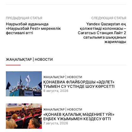
ПРЕДЫДУЩАЯ СТАТЬЯ
СЛЕДУЮЩАЯ СТАТЬЯ
Наурызбай ауданында
Yandex Qazaqstan ең
«Наурызбай Fest» мерекелік
қолжетімді колонкасы –
фестивалі өтті
Сағатсыз Станция Лайт 2
сатылымға шыққанын
жариялады
ЖАҢАЛЫҚТАР | НОВОСТИ
ЖАҢАЛЫҚТАР | НОВОСТИ
ҚОНАЕВИА ФЛАЙБОРДШЫ «ӘДІЛЕТ»
ТУЫМЕН СУ ҮСТІНДЕ ШОУ КӨРСЕТТІ
8 августа, 2026
ЖАҢАЛЫҚТАР | НОВОСТИ
«ҚОНАЕВ ҚАЛАЛЫҚ МӘДЕНИЕТ ҮЙІ»
ЕҢБЕК ҰЖЫМЫМЕН КЕЗДЕСУ ӨТТІ
7 августа, 2026