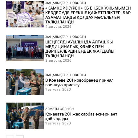
ЖАҢАЛЫҚТАР | НОВОСТИ
«ҚАМҚОР ЖҮРЕК» ҚБ ЕҢБЕК ҰЖЫМЫМЕН
КЕЗДЕСУДЕ ЕРЕКШЕ ҚАЖЕТТІЛІКТЕРІ БАР
АЗАМАТТАРДЫ ҚОЛДАУ МӘСЕЛЕЛЕРІ
ТАЛҚЫЛАНДЫ
4 августа, 2026
ЖАҢАЛЫҚТАР | НОВОСТИ
ШЕҢГЕЛДІ АУЫЛЫНДА АЛҒАШҚЫ
МЕДИЦИНАЛЫҚ КӨМЕК ПЕН
ДӘРІГЕРЛЕРДІҢ ЕҢБЕК ЖАҒДАЙЫ
ТАЛҚЫЛАНДЫ
3 августа, 2026
ЖАҢАЛЫҚТАР | НОВОСТИ
В Конаеве 201 новобранец принял
военную присягу
1 августа, 2026
АЛМАТЫ ОБЛЫСЫ
Қонаевта 201 жас сарбаз әскери ант
қабылдады
1 августа, 2026