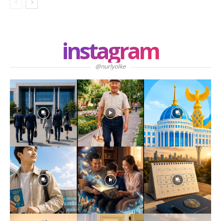
instagram
@nurlyolke