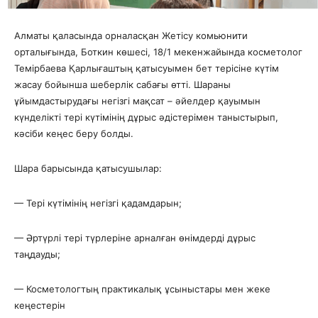
Алматы қаласында орналасқан Жетісу комьюнити
орталығында, Боткин көшесі, 18/1 мекенжайында косметолог
Темірбаева Қарлығаштың қатысуымен бет терісіне күтім
жасау бойынша шеберлік сабағы өтті. Шараны
ұйымдастырудағы негізгі мақсат – әйелдер қауымын
күнделікті тері күтімінің дұрыс әдістерімен таныстырып,
кәсіби кеңес беру болды.
Шара барысында қатысушылар:
— Тері күтімінің негізгі қадамдарын;
— Әртүрлі тері түрлеріне арналған өнімдерді дұрыс
таңдауды;
— Косметологтың практикалық ұсыныстары мен жеке
кеңестерін