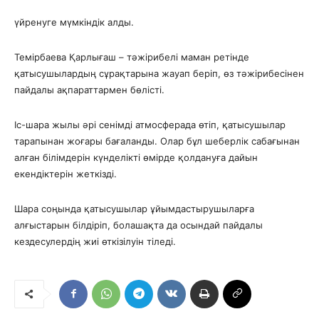
үйренуге мүмкіндік алды.
Темірбаева Қарлығаш – тәжірибелі маман ретінде
қатысушылардың сұрақтарына жауап беріп, өз тәжірибесінен
пайдалы ақпараттармен бөлісті.
Іс-шара жылы әрі сенімді атмосферада өтіп, қатысушылар
тарапынан жоғары бағаланды. Олар бұл шеберлік сабағынан
алған білімдерін күнделікті өмірде қолдануға дайын
екендіктерін жеткізді.
Шара соңында қатысушылар ұйымдастырушыларға
алғыстарын білдіріп, болашақта да осындай пайдалы
кездесулердің жиі өткізілуін тіледі.