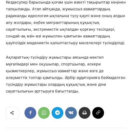
Кездесулер барысында қоғам үшін өзекті тақырыптар кеңінен
талқыланды. Атап айтқанда, жұмыссыз азаматтардың
радикалды идеология ықпалына түсу қаупі және оның алдын
алу жолдары, еңбек мигранттарының құқықтық
сауаттылығы, экстремистік ықпалдан қорғану тәсілдері,
сондай-ақ өзін-өзі жұмыспен қамтыған азаматтардың
қауіпсіздік мәдениетін қалыптастыру мәселелері түсіндірілді.
Ақпараттық-түсіндіру жұмыстары аясында мектеп
мұғалімдері мен оқушылар, спортшылар, әскери
қызметкерлер, жұмыссыз азаматтар және өзге де
әлеуметтік топтар қамтылды. Әрбір аудиторияға бейімделген
түсіндіру жұмыстары олардың құқықтық және діни
сауаттылығын арттыруға бағытталды.