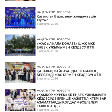
ЖАҢАЛЫҚТАР | НОВОСТИ
Қазақстан Барысына» жолдама үшін
тартыс
6 августа, 2026
ЖАҢАЛЫҚТАР | НОВОСТИ
«ЖАСЫЛ ҚАЛА ҚОНАЕВ» ШЖҚ МКК
ЕҢБЕК ҰЖЫМЫМЕН КЕЗДЕСУ ӨТТІ
6 августа, 2026
ЖАҢАЛЫҚТАР | НОВОСТИ
ҚАЛАЛЫҚ САЙЛАУАЛДЫ ШТАБЫНЫҢ
БЕЛСЕНДІ ЖАСТАРМЕН КЕЗДЕСУІ ӨТТІ
5 августа, 2026
ЖАҢАЛЫҚТАР | НОВОСТИ
«ҚАМҚОР ЖҮРЕК» ҚБ ЕҢБЕК ҰЖЫМЫМЕН
КЕЗДЕСУДЕ ЕРЕКШЕ ҚАЖЕТТІЛІКТЕРІ БАР
АЗАМАТТАРДЫ ҚОЛДАУ МӘСЕЛЕЛЕРІ
ТАЛҚЫЛАНДЫ
4 августа, 2026