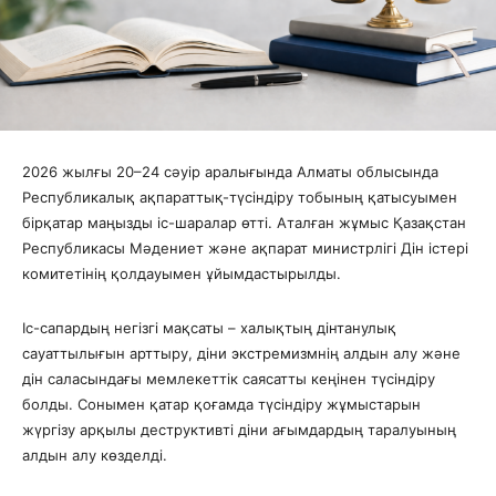
2026 жылғы 20–24 сәуір аралығында Алматы облысында
Республикалық ақпараттық-түсіндіру тобының қатысуымен
бірқатар маңызды іс-шаралар өтті. Аталған жұмыс Қазақстан
Республикасы Мәдениет және ақпарат министрлігі Дін істері
комитетінің қолдауымен ұйымдастырылды.
Іс-сапардың негізгі мақсаты – халықтың дінтанулық
сауаттылығын арттыру, діни экстремизмнің алдын алу және
дін саласындағы мемлекеттік саясатты кеңінен түсіндіру
болды. Сонымен қатар қоғамда түсіндіру жұмыстарын
жүргізу арқылы деструктивті діни ағымдардың таралуының
алдын алу көзделді.