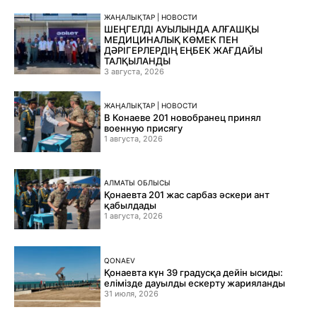
ЖАҢАЛЫҚТАР | НОВОСТИ
ШЕҢГЕЛДІ АУЫЛЫНДА АЛҒАШҚЫ
МЕДИЦИНАЛЫҚ КӨМЕК ПЕН
ДӘРІГЕРЛЕРДІҢ ЕҢБЕК ЖАҒДАЙЫ
ТАЛҚЫЛАНДЫ
3 августа, 2026
ЖАҢАЛЫҚТАР | НОВОСТИ
В Конаеве 201 новобранец принял
военную присягу
1 августа, 2026
АЛМАТЫ ОБЛЫСЫ
Қонаевта 201 жас сарбаз әскери ант
қабылдады
1 августа, 2026
QONAEV
Қонаевта күн 39 градусқа дейін ысиды:
елімізде дауылды ескерту жарияланды
31 июля, 2026