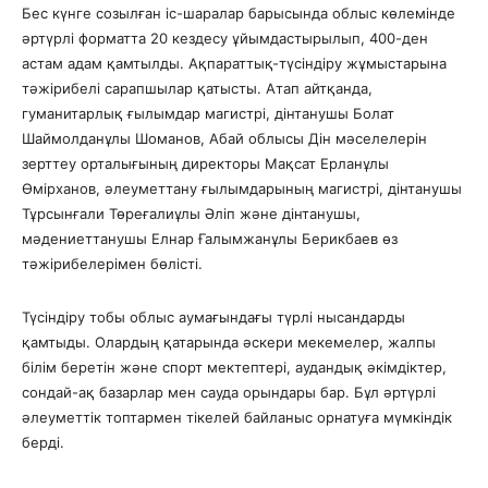
Бес күнге созылған іс-шаралар барысында облыс көлемінде
әртүрлі форматта 20 кездесу ұйымдастырылып, 400-ден
астам адам қамтылды. Ақпараттық-түсіндіру жұмыстарына
тәжірибелі сарапшылар қатысты. Атап айтқанда,
гуманитарлық ғылымдар магистрі, дінтанушы Болат
Шаймолданұлы Шоманов, Абай облысы Дін мәселелерін
зерттеу орталығының директоры Мақсат Ерланұлы
Өмірханов, әлеуметтану ғылымдарының магистрі, дінтанушы
Тұрсынғали Төреғалиұлы Әліп және дінтанушы,
мәдениеттанушы Елнар Ғалымжанұлы Берикбаев өз
тәжірибелерімен бөлісті.
Түсіндіру тобы облыс аумағындағы түрлі нысандарды
қамтыды. Олардың қатарында әскери мекемелер, жалпы
білім беретін және спорт мектептері, аудандық әкімдіктер,
сондай-ақ базарлар мен сауда орындары бар. Бұл әртүрлі
әлеуметтік топтармен тікелей байланыс орнатуға мүмкіндік
берді.