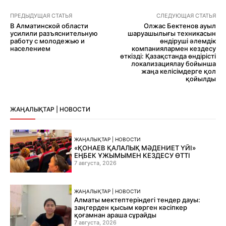
ПРЕДЫДУЩАЯ СТАТЬЯ
СЛЕДУЮЩАЯ СТАТЬЯ
В Алматинской области
Олжас Бектенов ауыл
усилили разъяснительную
шаруашылығы техникасын
работу с молодежью и
өндіруші әлемдік
населением
компаниялармен кездесу
өткізді: Қазақстанда өндірісті
локализациялау бойынша
жаңа келісімдерге қол
қойылды
ЖАҢАЛЫҚТАР | НОВОСТИ
ЖАҢАЛЫҚТАР | НОВОСТИ
«ҚОНАЕВ ҚАЛАЛЫҚ МӘДЕНИЕТ ҮЙІ»
ЕҢБЕК ҰЖЫМЫМЕН КЕЗДЕСУ ӨТТІ
7 августа, 2026
ЖАҢАЛЫҚТАР | НОВОСТИ
Алматы мектептеріндегі тендер дауы:
заңгерден қысым көрген кәсіпкер
қоғамнан араша сұрайды
7 августа, 2026