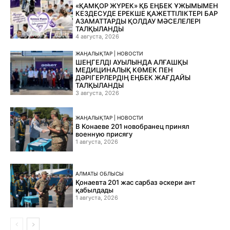
«ҚАМҚОР ЖҮРЕК» ҚБ ЕҢБЕК ҰЖЫМЫМЕН
КЕЗДЕСУДЕ ЕРЕКШЕ ҚАЖЕТТІЛІКТЕРІ БАР
АЗАМАТТАРДЫ ҚОЛДАУ МӘСЕЛЕЛЕРІ
ТАЛҚЫЛАНДЫ
4 августа, 2026
ЖАҢАЛЫҚТАР | НОВОСТИ
ШЕҢГЕЛДІ АУЫЛЫНДА АЛҒАШҚЫ
МЕДИЦИНАЛЫҚ КӨМЕК ПЕН
ДӘРІГЕРЛЕРДІҢ ЕҢБЕК ЖАҒДАЙЫ
ТАЛҚЫЛАНДЫ
3 августа, 2026
ЖАҢАЛЫҚТАР | НОВОСТИ
В Конаеве 201 новобранец принял
военную присягу
1 августа, 2026
АЛМАТЫ ОБЛЫСЫ
Қонаевта 201 жас сарбаз әскери ант
қабылдады
1 августа, 2026