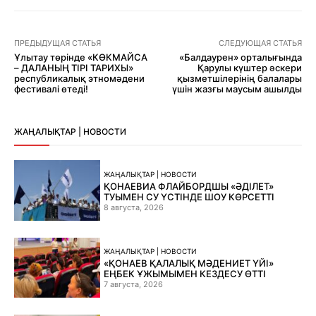
ПРЕДЫДУЩАЯ СТАТЬЯ
СЛЕДУЮЩАЯ СТАТЬЯ
Ұлытау төрінде «КӨКМАЙСА
«Балдаурен» орталығында
– ДАЛАНЫҢ ТІРІ ТАРИХЫ»
Қарулы күштер әскери
республикалық этномәдени
қызметшілерінің балалары
фестивалі өтеді!
үшін жазғы маусым ашылды
ЖАҢАЛЫҚТАР | НОВОСТИ
ЖАҢАЛЫҚТАР | НОВОСТИ
ҚОНАЕВИА ФЛАЙБОРДШЫ «ӘДІЛЕТ»
ТУЫМЕН СУ ҮСТІНДЕ ШОУ КӨРСЕТТІ
8 августа, 2026
ЖАҢАЛЫҚТАР | НОВОСТИ
«ҚОНАЕВ ҚАЛАЛЫҚ МӘДЕНИЕТ ҮЙІ»
ЕҢБЕК ҰЖЫМЫМЕН КЕЗДЕСУ ӨТТІ
7 августа, 2026