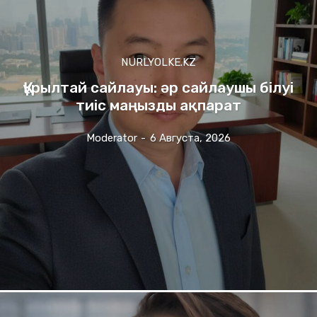
NURLYOLKE.KZ
Құрылтай сайлауы: әр сайлаушы білуі
тиіс маңызды ақпарат
Moderator
-
6 Августа, 2026