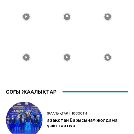
СОҢҒЫ ЖАҢАЛЫҚТАР
ЖАҢАЛЫҚТАР | НОВОСТИ
Қазақстан Барысына» жолдама
үшін тартыс