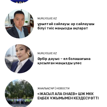
NURLYOLKE.KZ
Құрылтай сайлауы: әр сайлаушы
білуі тиіс маңызды ақпарат
NURLYOLKE.KZ
Әрбір дауыс – ел болашағына
қосылған маңызды үлес
ЖАҢАЛЫҚТАР | НОВОСТИ
«ЖАСЫЛ ҚАЛА ҚОНАЕВ» ШЖҚ МКК
ЕҢБЕК ҰЖЫМЫМЕН КЕЗДЕСУ ӨТТІ