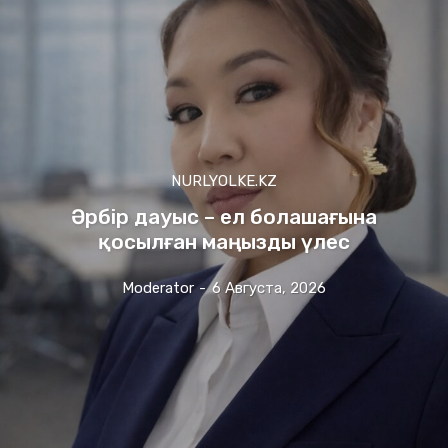
NURLYOLKE.KZ
Әрбір дауыс – ел болашағына
қосылған маңызды үлес
Moderator
-
6 Августа, 2026