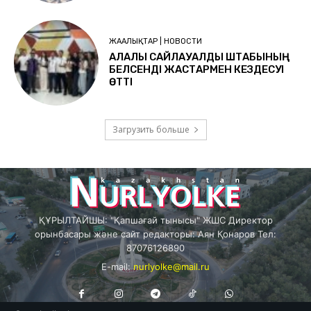
ЖАҢАЛЫҚТАР | НОВОСТИ
ҚАЛАЛЫҚ САЙЛАУАЛДЫ ШТАБЫНЫҢ
БЕЛСЕНДІ ЖАСТАРМЕН КЕЗДЕСУІ
ӨТТІ
Загрузить больше
ҚҰРЫЛТАЙШЫ: "Қапшағай тынысы" ЖШС Директор
орынбасары және сайт редакторы: Аян Қонаров Тел:
87076126890
E-mail:
nurlyolke@mail.ru