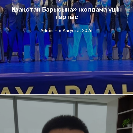
Қазақстан Барысына» жолдама үшін
тартыс
Admin
-
6 Августа, 2026