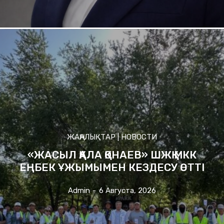
ЖАҢАЛЫҚТАР | НОВОСТИ
«ЖАСЫЛ ҚАЛА ҚОНАЕВ» ШЖҚ МКК
ЕҢБЕК ҰЖЫМЫМЕН КЕЗДЕСУ ӨТТІ
Admin
-
6 Августа, 2026