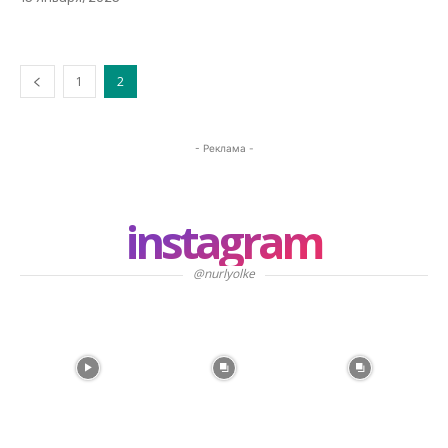
1
2
- Реклама -
instagram
@nurlyolke