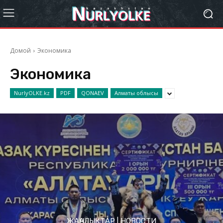
Домой
Экономика
Экономика
NurlyOLKE.kz
PDF
QONAEV
Алматы облысы
ЖАҢАЛЫҚТАР | НОВОСТИ