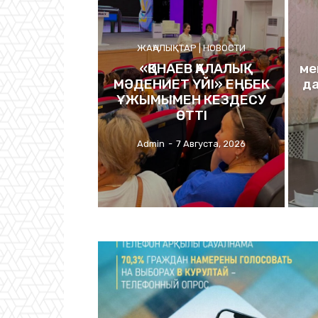
ЖАҢАЛЫҚТАР | НОВОСТИ
«ҚОНАЕВ ҚАЛАЛЫҚ
ме
МӘДЕНИЕТ ҮЙІ» ЕҢБЕК
да
ҰЖЫМЫМЕН КЕЗДЕСУ
ӨТТІ
Admin
-
7 Августа, 2026