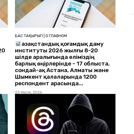
БАС ТАҚЫРЫП | О ГЛАВНОМ
Қазақстандық қоғамдық даму
20
институты 2026 жылғы 8-20
шілде аралығында еліміздің
барлық өңірлерінде – 17 облыста,
сондай-ақ Астана, Алматы және
Шымкент қалаларында 1200
респондент арасында...
23 Июля, 2026