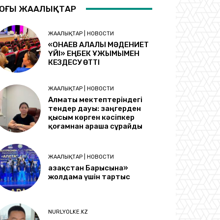
ОҢҒЫ ЖАҢАЛЫҚТАР
ЖАҢАЛЫҚТАР | НОВОСТИ
«ҚОНАЕВ ҚАЛАЛЫҚ МӘДЕНИЕТ
ҮЙІ» ЕҢБЕК ҰЖЫМЫМЕН
КЕЗДЕСУ ӨТТІ
ЖАҢАЛЫҚТАР | НОВОСТИ
Алматы мектептеріндегі
тендер дауы: заңгерден
қысым көрген кәсіпкер
қоғамнан араша сұрайды
ЖАҢАЛЫҚТАР | НОВОСТИ
Қазақстан Барысына»
жолдама үшін тартыс
NURLYOLKE.KZ