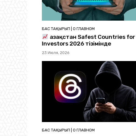
БАС ТАҚЫРЫП | О ГЛАВНОМ
Қазақстан Safest Countries for
Investors 2026 тізімінде
23 Июля, 2026
БАС ТАҚЫРЫП | О ГЛАВНОМ