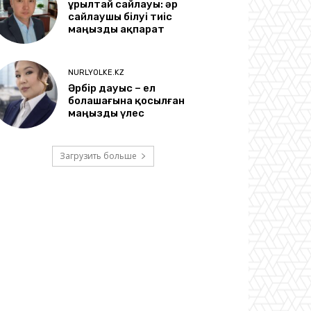
Құрылтай сайлауы: әр
сайлаушы білуі тиіс
маңызды ақпарат
NURLYOLKE.KZ
Әрбір дауыс – ел
болашағына қосылған
маңызды үлес
Загрузить больше