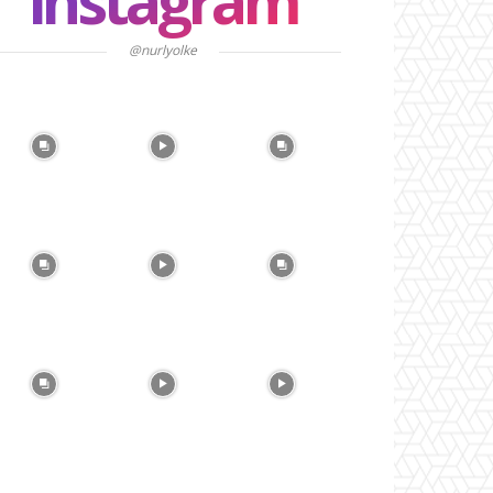
instagram
@nurlyolke