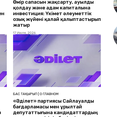
Өмір сапасын жақсарту, ауылды
қолдау және адам капиталына
ен
инвестиция: Үкімет әлеуметтік
озық жүйені қалай қалыптастырып
жатыр
17 Июля, 2026
БАС ТАҚЫРЫП | О ГЛАВНОМ
«Әділет» партиясы Сайлауалды
бағдарламасы мен Құрылтай
в
депутаттығына кандидаттардың