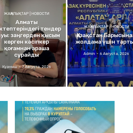
ЖАҢАЛЫҚТАР | НОВОСТИ
Алматы
ЖАҢАЛЫҚТАР | НОВОСТИ
ктептеріндегі тендер
уы: заңгерден қысым
Қазақстан Барысына
көрген кәсіпкер
жолдама үшін тарт
қоғамнан араша
сұрайды
Admin
-
6 Августа, 2026
Куаныш
-
7 Августа, 2026