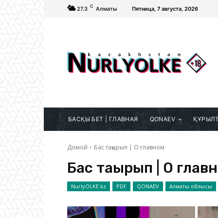
C
27.3
Алматы
Пятница, 7 августа, 2026
БАСҚЫ БЕТ | ГЛАВНАЯ
QONAEV
ҚҰРЫЛ
Домой
Бас тақырып | О главном
Бас тақырып | О глав
NurlyOLKE.kz
PDF
QONAEV
Алматы облысы