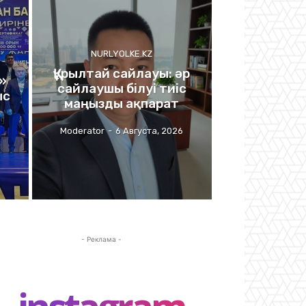
NURLYOLKE.KZ
Құрылтай сайлауы: әр
»
сайлаушы білуі тиіс
ыс
маңызды ақпарат
Moderator
-
6 Августа, 2026
- Реклама -