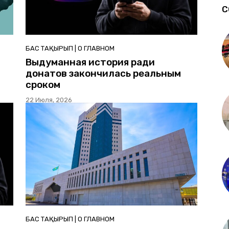
С
БАС ТАҚЫРЫП | О ГЛАВНОМ
Выдуманная история ради
донатов закончилась реальным
сроком
22 Июля, 2026
БАС ТАҚЫРЫП | О ГЛАВНОМ