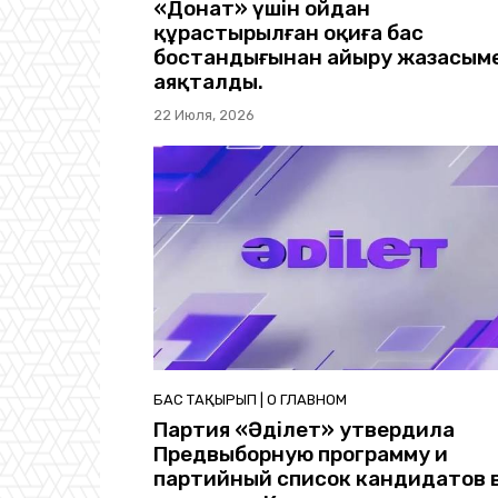
«Донат» үшін ойдан
құрастырылған оқиға бас
бостандығынан айыру жазасым
аяқталды.
22 Июля, 2026
БАС ТАҚЫРЫП | О ГЛАВНОМ
Партия «Әділет» утвердила
Предвыборную программу и
партийный список кандидатов 