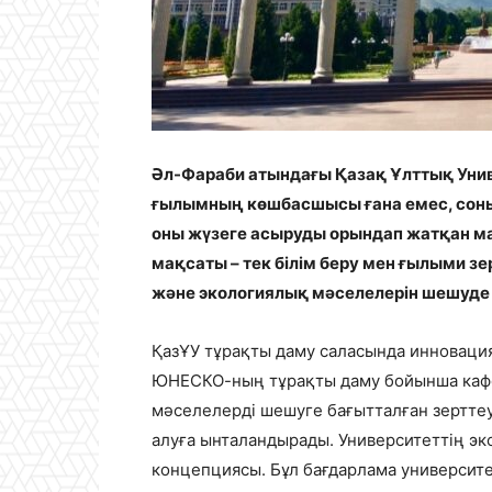
Әл-Фараби атындағы Қазақ Ұлттық Унив
ғылымның көшбасшысы ғана емес, соны
оны жүзеге асыруды орындап жатқан м
мақсаты – тек білім беру мен ғылыми з
және экологиялық мәселелерін шешуде 
ҚазҰУ тұрақты даму саласында инноваци
ЮНЕСКО-ның тұрақты даму бойынша кафе
мәселелерді шешуге бағытталған зерттеул
алуға ынталандырады. Университеттің эк
концепциясы. Бұл бағдарлама университ