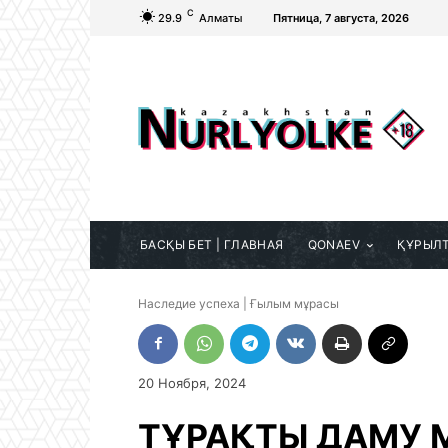
C
29.9
Алматы
Пятница, 7 августа, 2026
БАСҚЫ БЕТ | ГЛАВНАЯ
QONAEV
ҚҰРЫЛ
Наследие успеха | Ғылым мұрасы
20 Ноября, 2024
ТҰРАҚТЫ ДАМУ 