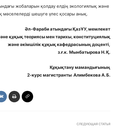
тындағы жобаларын қолдау елдің экологиялық және
қ мәселелерді шешуге үлес қосары анық.
Әл-Фараби атындағы ҚазҰУ, мемлекет
әне құқық теориясы мен тарихы, конституциялық
және әкімшілік құқық кафедрасының доценті,
з.ғ.к. Мынбатырова Н. Қ.
Құқықтану мамандығының
2-курс магистранты Алимбекова А. Б.
СЛЕДУЮЩАЯ СТАТЬЯ