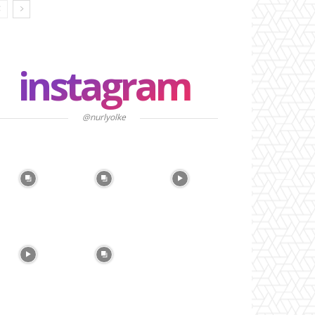
instagram
@nurlyolke