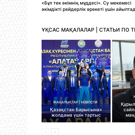
«Бұл тек әкімнің мүддесі». Су мекемесі
әкімдікті рейдерлік әрекеті үшін айыпта
ҰҚСАС МАҚАЛАЛАР | СТАТЬИ ПО Т
ЖАҢАЛЫҚТАР | НОВОСТИ
Құрыл
Қазақстан Барысына»
сайл
жолдама үшін тартыс
маң