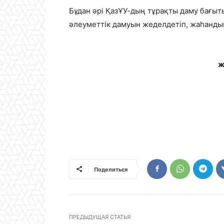
Бұдан әрі ҚазҰУ-дың тұрақты даму бағы
әлеуметтік дамуын жеделдетіп, жаһанды
ж
Поделиться
ПРЕДЫДУЩАЯ СТАТЬЯ