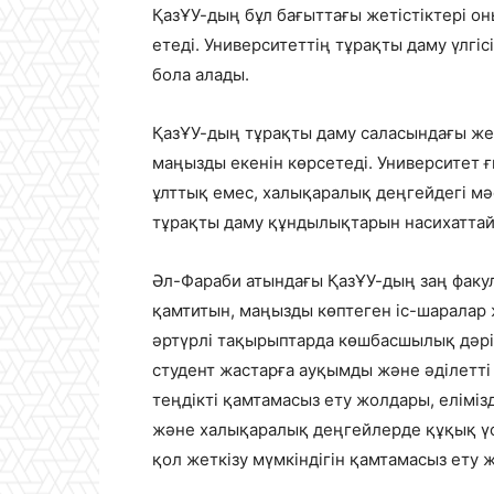
ҚазҰУ-дың бұл бағыттағы жетістіктері 
етеді. Университеттің тұрақты даму үлгісі
бола алады.
ҚазҰУ-дың тұрақты даму саласындағы же
маңызды екенін көрсетеді. Университет 
ұлттық емес, халықаралық деңгейдегі м
тұрақты даму құндылықтарын насихаттай
Әл-Фараби атындағы ҚазҰУ-дың заң факул
қамтитын, маңызды көптеген іс-шаралар
әртүрлі тақырыптарда көшбасшылық дәрі
студент жастарға ауқымды және әділетті 
теңдікті қамтамасыз ету жолдары, елімі
және халықаралық деңгейлерде құқық үст
қол жеткізу мүмкіндігін қамтамасыз ету 