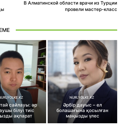
В Алматинской области врачи из Турции
ды
провели мастер-класс
ЕМЕ
NURLYOLKE.KZ
NURLYOLKE.KZ
тай сайлауы: әр
Әрбір дауыс – ел
аушы білуі тиіс
болашағына қосылған
ызды ақпарат
маңызды үлес