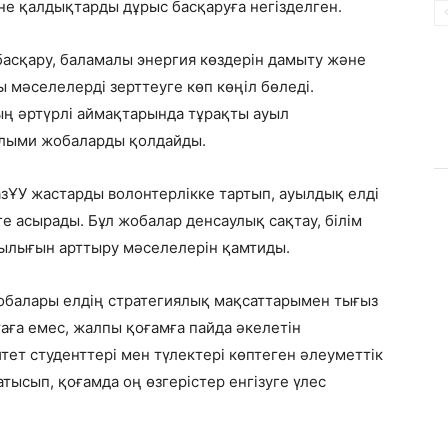
әне қалдықтарды дұрыс басқаруға негізделген.
басқару, баламалы энергия көздерін дамыту және
 мәселелерді зерттеуге көп көңіл бөледі.
ың әртүрлі аймақтарында тұрақты ауыл
ылыми жобаларды қолдайды.
зҰУ жастарды волонтерлікке тартып, ауылдық елді
 асырады. Бұл жобалар денсаулық сақтау, білім
ылығын арттыру мәселелерін қамтиды.
обалары елдің стратегиялық мақсаттарымен тығыз
аға емес, жалпы қоғамға пайда әкелетін
ет студенттері мен түлектері көптеген әлеуметтік
тысып, қоғамда оң өзгерістер енгізуге үлес