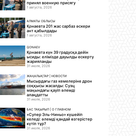
принял военную присягу
1 августа, 2026
АЛМАТЫ ОБЛЫСЫ
Қонаевта 201 жас сарбаз әскери
ант қабылдады
1 августа, 2026
QONAEV
Қонаевта күн 39 градусқа дейін
ысиды: елімізде дауылды ескерту
жарияланды
31 июля, 2026
ЖАҢАЛЫҚТАР | НОВОСТИ
Мысырдағы газ кемелеріне дрон
соққысы жасалды: Суэц
маңындағы қауіп әлемді
алаңдатты
31 июля, 2026
БАС ТАҚЫРЫП | О ГЛАВНОМ
«Супер Эль-Ниньо» күшейіп
келеді: әлемді қандай өзгерістер
күтіп тұр?
31 июля, 2026