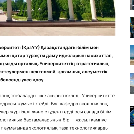
ерситеті (ҚазҰУ) Қазақстандағы білім мен
мен қатар тұрақты даму идеяларын насихаттап,
аңызды орталық. Университеттің стратегиялық
ерттеулермен шектелмей, қоғамның әлеуметтік
белсенді үлес қосу.
ялық жобаларды іске асырып келеді. Университетте
драсы жұмыс істейді. Бұл кафедра экологиялық
ер жүргізеді және студенттерді осы салада білім
ологиялық бастамаларының бірі – жасыл кампус
ет аумағында экологиялық таза технологияларды