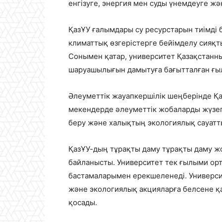
енгізуге, энергия мен суды үнемдеуге ж
ҚазҰУ ғалымдары су ресурстарын тиімді 
климаттық өзгерістерге бейімделу сияқты
Сонымен қатар, университет Қазақстанн
шаруашылығын дамытуға бағытталған ғ
Әлеуметтік жауапкершілік шеңберінде Қа
мекендерде әлеуметтік жобаларды жүзеге
беру және халықтың экологиялық сауатт
ҚазҰУ-дың тұрақты даму тұрақты даму ж
байланысты. Университет тек ғылыми орт
бастамаларымен ерекшеленеді. Университ
және экологиялық акцияларға белсене қа
қосады.