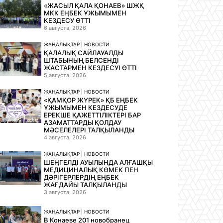
«ЖАСЫЛ ҚАЛА ҚОНАЕВ» ШЖҚ
МКК ЕҢБЕК ҰЖЫМЫМЕН
КЕЗДЕСУ ӨТТІ
6 августа, 2026
ЖАҢАЛЫҚТАР | НОВОСТИ
ҚАЛАЛЫҚ САЙЛАУАЛДЫ
ШТАБЫНЫҢ БЕЛСЕНДІ
ЖАСТАРМЕН КЕЗДЕСУІ ӨТТІ
5 августа, 2026
ЖАҢАЛЫҚТАР | НОВОСТИ
«ҚАМҚОР ЖҮРЕК» ҚБ ЕҢБЕК
ҰЖЫМЫМЕН КЕЗДЕСУДЕ
ЕРЕКШЕ ҚАЖЕТТІЛІКТЕРІ БАР
АЗАМАТТАРДЫ ҚОЛДАУ
МӘСЕЛЕЛЕРІ ТАЛҚЫЛАНДЫ
4 августа, 2026
ЖАҢАЛЫҚТАР | НОВОСТИ
ШЕҢГЕЛДІ АУЫЛЫНДА АЛҒАШҚЫ
МЕДИЦИНАЛЫҚ КӨМЕК ПЕН
ДӘРІГЕРЛЕРДІҢ ЕҢБЕК
ЖАҒДАЙЫ ТАЛҚЫЛАНДЫ
3 августа, 2026
ЖАҢАЛЫҚТАР | НОВОСТИ
В Конаеве 201 новобранец