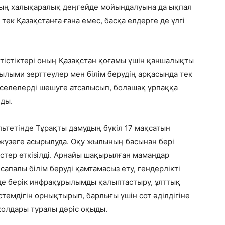
оның халықаралық деңгейде мойындалуына да ықпал
 тек Қазақстанға ғана емес, басқа елдерге де үлгі
тістіктері оның Қазақстан қоғамы үшін қаншалықты
ғылыми зерттеулер мен білім берудің арқасында тек
әселелерді шешуге атсалысып, болашақ ұрпаққа
ды.
ьтетінде Тұрақты дамудың бүкіл 17 мақсатын
 жүзеге асырылуда. Оқу жылының басынан бері
стер өткізілді. Арнайы шақырылған мамандар
сапалы білім беруді қамтамасыз ету, гендерлікті
зде берік инфрақұрылымды қалыптастыру, ұлттық
емдігін орнықтырып, барлығы үшін сот әділдігіне
жолдары туралы дәріс оқыды.