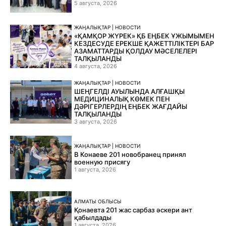
5 августа, 2026
ЖАҢАЛЫҚТАР | НОВОСТИ
«ҚАМҚОР ЖҮРЕК» ҚБ ЕҢБЕК ҰЖЫМЫМЕН
КЕЗДЕСУДЕ ЕРЕКШЕ ҚАЖЕТТІЛІКТЕРІ БАР
АЗАМАТТАРДЫ ҚОЛДАУ МӘСЕЛЕЛЕРІ
ТАЛҚЫЛАНДЫ
4 августа, 2026
ЖАҢАЛЫҚТАР | НОВОСТИ
ШЕҢГЕЛДІ АУЫЛЫНДА АЛҒАШҚЫ
МЕДИЦИНАЛЫҚ КӨМЕК ПЕН
ДӘРІГЕРЛЕРДІҢ ЕҢБЕК ЖАҒДАЙЫ
ТАЛҚЫЛАНДЫ
3 августа, 2026
ЖАҢАЛЫҚТАР | НОВОСТИ
В Конаеве 201 новобранец принял
военную присягу
1 августа, 2026
АЛМАТЫ ОБЛЫСЫ
Қонаевта 201 жас сарбаз әскери ант
қабылдады
1 августа, 2026