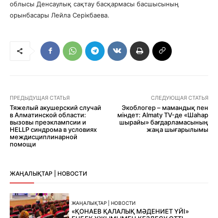
облысы Денсаулық сақтау басқармасы басшысының
орынбасары Лейла Серікбаева.
ПРЕДЫДУЩАЯ СТАТЬЯ
СЛЕДУЮЩАЯ СТАТЬЯ
Тяжелый акушерский случай
Экоблогер – мамандық пен
в Алматинской области:
міндет: Almaty TV-де «Шаһар
вызовы преэклампсии и
шырайы» бағдарламасының
HELLP синдрома в условиях
жаңа шығарылымы
междисциплинарной
помощи
ЖАҢАЛЫҚТАР | НОВОСТИ
ЖАҢАЛЫҚТАР | НОВОСТИ
«ҚОНАЕВ ҚАЛАЛЫҚ МӘДЕНИЕТ ҮЙІ»