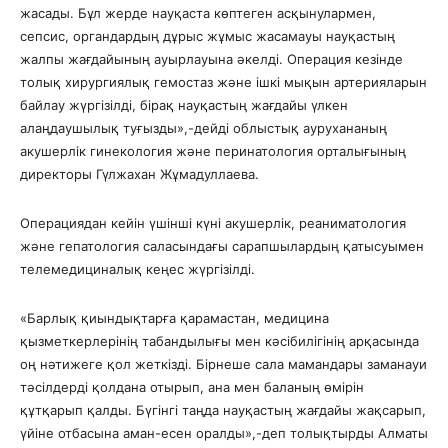
жасады. Бұл жерде науқаста көптеген асқынулармен,
сепсис, органдардың дұрыс жұмыс жасамауы науқастың
жалпы жағдайының ауырлауына әкелді. Операция кезінде
толық хирургиялық гемостаз және ішкі мықын артерияларын
байлау жүргізілді, бірақ науқастың жағдайы үлкен
алаңдаушылық туғызды»,-дейді облыстық аурухананың
акушерлік гинекология және перинатология орталығының
директоры Гүлжахан Жұмадуллаева.
Операциядан кейін үшінші күні акушерлік, реаниматология
және гепатология саласындағы сарапшылардың қатысуымен
телемедициналық кеңес жүргізілді.
«Барлық қиындықтарға қарамастан, медицина
қызметкерлерінің табандылығы мен кәсібилігінің арқасында
оң нәтижеге қол жеткізді. Бірнеше сала мамандары заманауи
тәсілдерді қолдана отырып, ана мен баланың өмірін
құтқарып қалды. Бүгінгі таңда науқастың жағдайы жақсарып,
үйіне отбасына аман-есен оралды»,-деп толықтырды Алматы