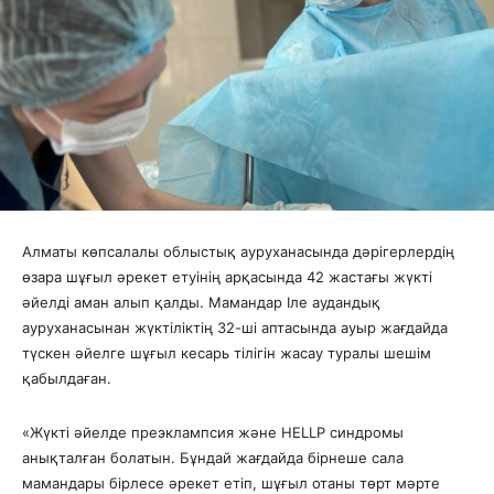
Алматы көпсалалы облыстық ауруханасында дәрігерлердің
өзара шұғыл әрекет етуінің арқасында 42 жастағы жүкті
әйелді аман алып қалды. Мамандар Іле аудандық
ауруханасынан жүктіліктің 32-ші аптасында ауыр жағдайда
түскен әйелге шұғыл кесарь тілігін жасау туралы шешім
қабылдаған.
«Жүкті әйелде преэклампсия және HELLP синдромы
анықталған болатын. Бұндай жағдайда бірнеше сала
мамандары бірлесе әрекет етіп, шұғыл отаны төрт мәрте