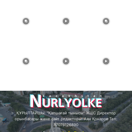
ҚҰРЫЛТАЙШЫ: "Қапшағай тынысы" ЖШС Директор
орынбасары және сайт редакторы: Аян Қонаров Тел:
87076126890