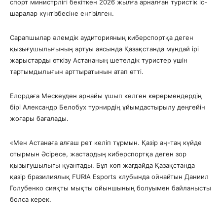
спорт министрлігі бекіткен 2026 жылға арналған туристік іс-
шаралар күнтізбесіне енгізілген.
Сарапшылар әлемдік аудиторияның киберспортқа деген
қызығушылығының артуы аясында Қазақстанда мұндай ірі
жарыстарды өткізу Астананың шетелдік туристер үшін
тартымдылығын арттыратынын атап өтті.
Елордаға Мәскеуден арнайы ұшып келген көрермендердің
бірі Александр Белобух турнирдің ұйымдастырылу деңгейін
жоғары бағалады.
«Мен Астанаға алғаш рет келіп тұрмын. Қазір аң-таң күйде
отырмын Әсіресе, жастардың киберспортқа деген зор
қызығушылығы қуантады. Бұл көп жағдайда Қазақстанда
қазір бразилиялық FURIA Esports клубында ойнайтын Даниил
Голубенко сияқты мықты ойыншының болуымен байланысты
болса керек.