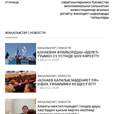
столице
сарапшыларымен Қазақстан
экономикасына салынатын
инвестициялар ағынын
ұлғайту жөніндегі шараларды
талқылады
ЖАҢАЛЫҚТАР | НОВОСТИ
ЖАҢАЛЫҚТАР | НОВОСТИ
ҚОНАЕВИА ФЛАЙБОРДШЫ «ӘДІЛЕТ»
ТУЫМЕН СУ ҮСТІНДЕ ШОУ КӨРСЕТТІ
8 августа, 2026
ЖАҢАЛЫҚТАР | НОВОСТИ
«ҚОНАЕВ ҚАЛАЛЫҚ МӘДЕНИЕТ ҮЙІ»
ЕҢБЕК ҰЖЫМЫМЕН КЕЗДЕСУ ӨТТІ
7 августа, 2026
ЖАҢАЛЫҚТАР | НОВОСТИ
Алматы мектептеріндегі тендер дауы:
заңгерден қысым көрген кәсіпкер
қоғамнан араша сұрайды