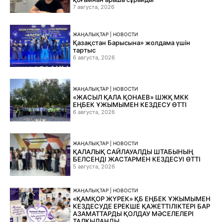
7 августа, 2026
ЖАҢАЛЫҚТАР | НОВОСТИ
Қазақстан Барысына» жолдама үшін
тартыс
6 августа, 2026
ЖАҢАЛЫҚТАР | НОВОСТИ
«ЖАСЫЛ ҚАЛА ҚОНАЕВ» ШЖҚ МКК
ЕҢБЕК ҰЖЫМЫМЕН КЕЗДЕСУ ӨТТІ
6 августа, 2026
ЖАҢАЛЫҚТАР | НОВОСТИ
ҚАЛАЛЫҚ САЙЛАУАЛДЫ ШТАБЫНЫҢ
БЕЛСЕНДІ ЖАСТАРМЕН КЕЗДЕСУІ ӨТТІ
5 августа, 2026
ЖАҢАЛЫҚТАР | НОВОСТИ
«ҚАМҚОР ЖҮРЕК» ҚБ ЕҢБЕК ҰЖЫМЫМЕН
КЕЗДЕСУДЕ ЕРЕКШЕ ҚАЖЕТТІЛІКТЕРІ БАР
АЗАМАТТАРДЫ ҚОЛДАУ МӘСЕЛЕЛЕРІ
ТАЛҚЫЛАНДЫ