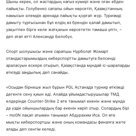
Шыны керек, ол жастардың нағыз кумирі және оған әбден
лайықты. Голубенко сапалы ойын көрсетіп, Қазақстанның
намысын әлемдік аренада лайықты қорғап жүр. Туризмді
дамыту тұрғысынан бұл елдің өз брендін қалай дамытып,
уақытпен бірге келе жатқанын көрсететін тамаша үлгі», –
деп атап өтті Александр Белобух.
Спорт шолушысы және сарапшы Нұрболат Жомарт
отандастарымыздың киберспортты дамытуға белсенді
араласуын ескере отырып, Қазақстанда мұндай іс-шараларды
өткізуді заңдылық деп санайды.
«Осыдан бірнеше жыл бұрын PGL Астанада турнир өткізеді
дегенге сену қиын еді. Алайда ұйымдастырушылар ТМД
елдерінде Counter-Strike 2 өте танымал екенін және мұнда
да үздік ойыншылардың бар екенін көріп отыр. Солардың бірі
– mo0N лақап атымен танымал Абдурахим Иса. Ол өте
мықты киберспортшы және оның командасы финалға жете
алады деп сенгім келеді.