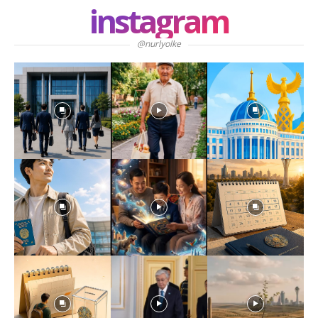
instagram
@nurlyolke