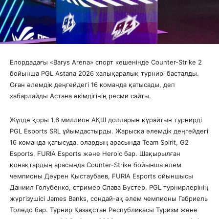
Елордадағы «Barys Arena» спорт кешенінде Counter-Strike 2
бойынша PGL Astana 2026 халықаралық турнирі басталды.
Оған әлемдік деңгейдегі 16 команда қатысады, деп
хабарлайды Астана әкімдігінің ресми сайты.
Жүлде қоры 1,6 миллион АҚШ долларын құрайтын турнирді
PGL Esports SRL ұйымдастырды. Жарысқа әлемдік деңгейдегі
16 команда қатысуда, олардың арасында Team Spirit, G2
Esports, FURIA Esports және Heroic бар. Шақырылған
қонақтардың арасында Counter-Strike бойынша әлем
чемпионы Дәурен Қыстаубаев, FURIA Esports ойыншысы
Даниил Голубенко, стример Слава Бустер, PGL турнирлерінің
жүргізушісі James Banks, сондай-ақ әлем чемпионы Габриель
Толедо бар. Турнир Қазақстан Республикасы Туризм және