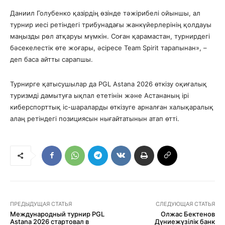
Даниил Голубенко қазірдің өзінде тәжірибелі ойыншы, ал
турнир иесі ретіндегі трибунадағы жанкүйерлерінің қолдауы
маңызды рөл атқаруы мүмкін. Соған қарамастан, турнирдегі
бәсекелестік өте жоғары, әсіресе Team Spirit тарапынан», –
деп баса айтты сарапшы.
Турнирге қатысушылар да PGL Astana 2026 өткізу оқиғалық
туризмді дамытуға ықпал ететінін және Астананың ірі
киберспорттық іс-шараларды өткізуге арналған халықаралық
алаң ретіндегі позициясын нығайтатынын атап өтті.
ПРЕДЫДУЩАЯ СТАТЬЯ
СЛЕДУЮЩАЯ СТАТЬЯ
Международный турнир PGL
Олжас Бектенов
Astana 2026 стартовал в
Дүниежүзілік банк