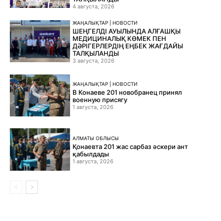
4 августа, 2026
ЖАҢАЛЫҚТАР | НОВОСТИ
ШЕҢГЕЛДІ АУЫЛЫНДА АЛҒАШҚЫ
МЕДИЦИНАЛЫҚ КӨМЕК ПЕН
ДӘРІГЕРЛЕРДІҢ ЕҢБЕК ЖАҒДАЙЫ
ТАЛҚЫЛАНДЫ
3 августа, 2026
ЖАҢАЛЫҚТАР | НОВОСТИ
В Конаеве 201 новобранец принял
военную присягу
1 августа, 2026
АЛМАТЫ ОБЛЫСЫ
Қонаевта 201 жас сарбаз әскери ант
қабылдады
1 августа, 2026