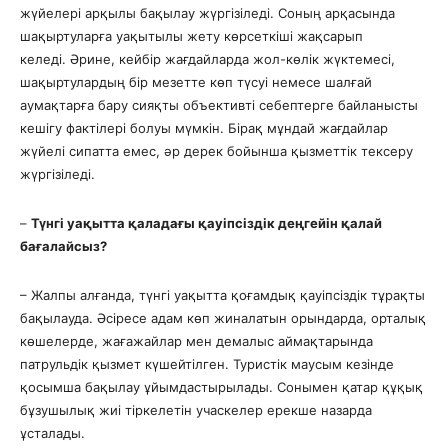
жүйелері арқылы бақылау жүргізіледі. Соның арқасында
шақыртуларға уақытылы жету көрсеткіші жақсарып
келеді. Әрине, кейбір жағдайларда жол-көлік жүктемесі,
шақыртулардың бір мезетте көп түсуі немесе шалғай
аумақтарға бару сияқты объективті себептерге байланысты
кешігу фактілері болуы мүмкін. Бірақ мұндай жағдайлар
жүйелі сипатта емес, әр дерек бойынша қызметтік тексеру
жүргізіледі.
–
Түнгі уақытта қаладағы қауіпсіздік деңгейін қалай
бағалайсыз?
– Жалпы алғанда, түнгі уақытта қоғамдық қауіпсіздік тұрақты
бақылауда. Әсіресе адам көп жиналатын орындарда, орталық
көшелерде, жағажайлар мен демалыс аймақтарында
патрульдік қызмет күшейтілген. Туристік маусым кезінде
қосымша бақылау ұйымдастырылады. Сонымен қатар құқық
бұзушылық жиі тіркелетін учаскелер ерекше назарда
ұсталады.