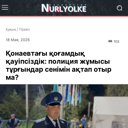
Құқық | Право
18 Мая, 2026
102
Қонаевтағы қоғамдық
қауіпсіздік: полиция жұмысы
тұрғындар сенімін ақтап отыр
ма?