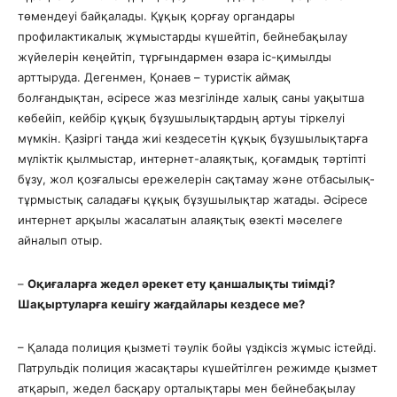
төмендеуі байқалады. Құқық қорғау органдары
профилактикалық жұмыстарды күшейтіп, бейнебақылау
жүйелерін кеңейтіп, тұрғындармен өзара іс-қимылды
арттыруда. Дегенмен, Қонаев – туристік аймақ
болғандықтан, әсіресе жаз мезгілінде халық саны уақытша
көбейіп, кейбір құқық бұзушылықтардың артуы тіркелуі
мүмкін. Қазіргі таңда жиі кездесетін құқық бұзушылықтарға
мүліктік қылмыстар, интернет-алаяқтық, қоғамдық тәртіпті
бұзу, жол қозғалысы ережелерін сақтамау және отбасылық-
тұрмыстық саладағы құқық бұзушылықтар жатады. Әсіресе
интернет арқылы жасалатын алаяқтық өзекті мәселеге
айналып отыр.
–
Оқиғаларға жедел әрекет ету қаншалықты тиімді?
Шақыртуларға кешігу жағдайлары кездесе ме?
– Қалада полиция қызметі тәулік бойы үздіксіз жұмыс істейді.
Патрульдік полиция жасақтары күшейтілген режимде қызмет
атқарып, жедел басқару орталықтары мен бейнебақылау