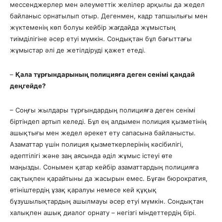
мессенджерлер мен әлеуметтік желілер арқылы да жедел
байланыс орнатылып отыр. Дегенмен, кадр тапшылығы мен
жүктеменің көп болуы кейбір жағдайда жұмыстың
тиімділігіне әсер етуі мүмкін. Сондықтан бұл бағыттағы
жұмыстар әлі де жетілдіруді қажет етеді.
–
Қала тұрғындарының полицияға деген сенімі қандай
деңгейде?
– Соңғы жылдары тұрғындардың полицияға деген сенімі
біртіндеп артып келеді. Бұл ең алдымен полиция қызметінің
ашықтығы мен жедел әрекет ету сапасына байланысты.
Азаматтар үшін полиция қызметкерлерінің кәсібилігі,
әдептілігі және заң аясында әділ жұмыс істеуі өте
маңызды. Сонымен қатар кейбір азаматтардың полицияға
сақтықпен қарайтыны да жасырын емес. Бұған бюрократия,
өтініштердің ұзақ қаралуы немесе кей құқық
бұзушылықтардың ашылмауы әсер етуі мүмкін. Сондықтан
халықпен ашық диалог орнату – негізгі міндеттердің бірі.