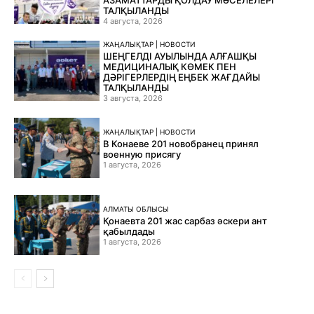
АЗАМАТТАРДЫ ҚОЛДАУ МӘСЕЛЕЛЕРІ
ТАЛҚЫЛАНДЫ
4 августа, 2026
ЖАҢАЛЫҚТАР | НОВОСТИ
ШЕҢГЕЛДІ АУЫЛЫНДА АЛҒАШҚЫ
МЕДИЦИНАЛЫҚ КӨМЕК ПЕН
ДӘРІГЕРЛЕРДІҢ ЕҢБЕК ЖАҒДАЙЫ
ТАЛҚЫЛАНДЫ
3 августа, 2026
ЖАҢАЛЫҚТАР | НОВОСТИ
В Конаеве 201 новобранец принял
военную присягу
1 августа, 2026
АЛМАТЫ ОБЛЫСЫ
Қонаевта 201 жас сарбаз әскери ант
қабылдады
1 августа, 2026