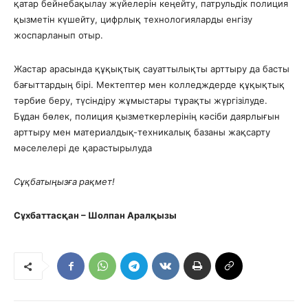
қатар бейнебақылау жүйелерін кеңейту, патрульдік полиция
қызметін күшейту, цифрлық технологияларды енгізу
жоспарланып отыр.
Жастар арасында құқықтық сауаттылықты арттыру да басты
бағыттардың бірі. Мектептер мен колледждерде құқықтық
тәрбие беру, түсіндіру жұмыстары тұрақты жүргізілуде.
Бұдан бөлек, полиция қызметкерлерінің кәсіби даярлығын
арттыру мен материалдық-техникалық базаны жақсарту
мәселелері де қарастырылуда
Сұқбатыңызға
рақмет!
Сұхбаттасқан – Шолпан Аралқызы