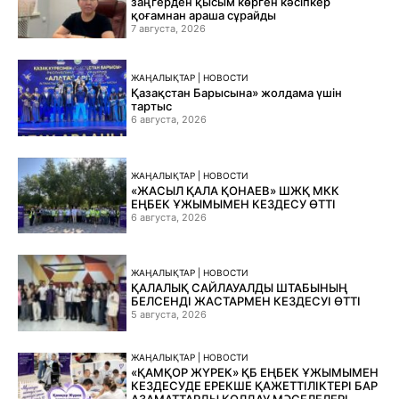
заңгерден қысым көрген кәсіпкер
қоғамнан араша сұрайды
7 августа, 2026
ЖАҢАЛЫҚТАР | НОВОСТИ
Қазақстан Барысына» жолдама үшін
тартыс
6 августа, 2026
ЖАҢАЛЫҚТАР | НОВОСТИ
«ЖАСЫЛ ҚАЛА ҚОНАЕВ» ШЖҚ МКК
ЕҢБЕК ҰЖЫМЫМЕН КЕЗДЕСУ ӨТТІ
6 августа, 2026
ЖАҢАЛЫҚТАР | НОВОСТИ
ҚАЛАЛЫҚ САЙЛАУАЛДЫ ШТАБЫНЫҢ
БЕЛСЕНДІ ЖАСТАРМЕН КЕЗДЕСУІ ӨТТІ
5 августа, 2026
ЖАҢАЛЫҚТАР | НОВОСТИ
«ҚАМҚОР ЖҮРЕК» ҚБ ЕҢБЕК ҰЖЫМЫМЕН
КЕЗДЕСУДЕ ЕРЕКШЕ ҚАЖЕТТІЛІКТЕРІ БАР