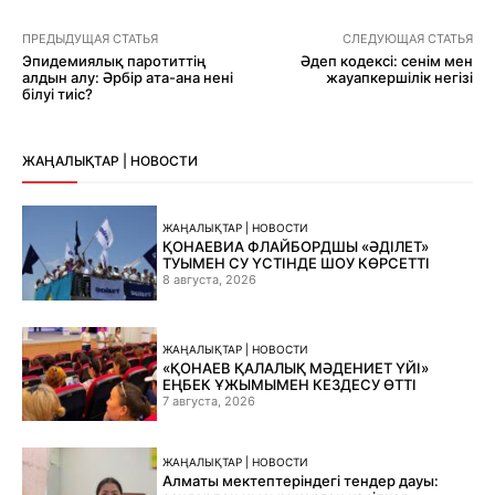
ПРЕДЫДУЩАЯ СТАТЬЯ
СЛЕДУЮЩАЯ СТАТЬЯ
Эпидемиялық паротиттің
Әдеп кодексі: сенім мен
алдын алу: Әрбір ата-ана нені
жауапкершілік негізі
білуі тиіс?
ЖАҢАЛЫҚТАР | НОВОСТИ
ЖАҢАЛЫҚТАР | НОВОСТИ
ҚОНАЕВИА ФЛАЙБОРДШЫ «ӘДІЛЕТ»
ТУЫМЕН СУ ҮСТІНДЕ ШОУ КӨРСЕТТІ
8 августа, 2026
ЖАҢАЛЫҚТАР | НОВОСТИ
«ҚОНАЕВ ҚАЛАЛЫҚ МӘДЕНИЕТ ҮЙІ»
ЕҢБЕК ҰЖЫМЫМЕН КЕЗДЕСУ ӨТТІ
7 августа, 2026
ЖАҢАЛЫҚТАР | НОВОСТИ
Алматы мектептеріндегі тендер дауы: