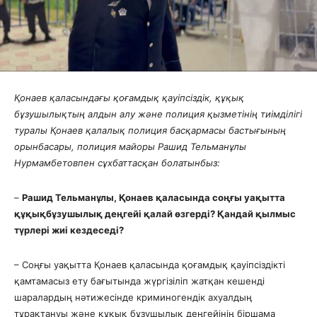
Қонаев қаласындағы қоғамдық қауіпсіздік, құқық
бұзушылықтың алдын алу және полиция қызметінің тиімділігі
туралы Қонаев қалалық полиция басқармасы бастығының
орынбасары, полиция майоры Рашид Тельманұлы
Нурмамбетовпен сұхбат
тасқан болатынбыз:
–
Рашид Тельманұлы, Қонаев қаласында соңғы уақытта
құқықбұзушылық деңгейі қалай өзгерді? Қандай қылмыс
түрлері жиі кездеседі?
– Соңғы уақытта Қонаев қаласында қоғамдық қауіпсіздікті
қамтамасыз ету бағытында жүргізіліп жатқан кешенді
шаралардың нәтижесінде криминогендік ахуалдың
тұрақтануы және құқық бұзушылық деңгейінің біршама