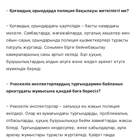
–
Қоғамдық орындарда полиция бақылауы жеткілікті ме?
– Қоғамдық орындардағы қауіпсіздік – басты назардағы
мәселе. Саябақтарда, жағажайларда, орталық көшелер мен
ойын-сауық орындарында полиция қызметкерлері тұрақты
патруль жүргізеді. Сонымен бірге бейнебақылау
камераларының саны артып келеді. Бұл құқық
бұзушылықтардың алдын алуға және жедел әрекет етуге
мүмкіндік береді.
–
Учаскелік инспекторлардың тұрғындармен байланыс
орнатудағы жұмысына қандай баға бересіз?
– Учаскелік инспекторлар – халыққа ең жақын полиция
өкілдері. Олар өз аумағындағы тұрғындарды, проблемалық
отбасыларды, құқық бұзушылыққа бейім азаматтарды жақсы
біледі. Тұрғындармен кездесулер, жеке қабылдаулар, аула
аралау жұмыстары тұрақты жүргізіледі. Қазіргі таңда