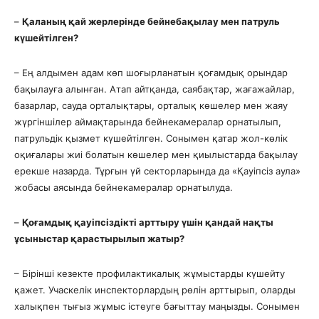
–
Қаланың қай жерлерінде бейнебақылау мен патруль
күшейтілген?
– Ең алдымен адам көп шоғырланатын қоғамдық орындар
бақылауға алынған. Атап айтқанда, саябақтар, жағажайлар,
базарлар, сауда орталықтары, орталық көшелер мен жаяу
жүргіншілер аймақтарында бейнекамералар орнатылып,
патрульдік қызмет күшейтілген. Сонымен қатар жол-көлік
оқиғалары жиі болатын көшелер мен қиылыстарда бақылау
ерекше назарда. Тұрғын үй секторларында да «Қауіпсіз аула»
жобасы аясында бейнекамералар орнатылуда.
–
Қоғамдық қауіпсіздікті арттыру үшін қандай нақты
ұсыныстар қарастырылып жатыр?
– Бірінші кезекте профилактикалық жұмыстарды күшейту
қажет. Учаскелік инспекторлардың рөлін арттырып, оларды
халықпен тығыз жұмыс істеуге бағыттау маңызды. Сонымен