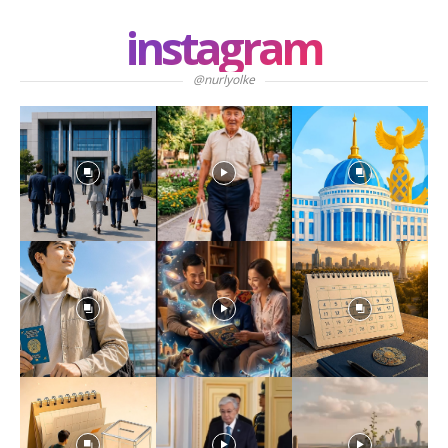
instagram
@nurlyolke