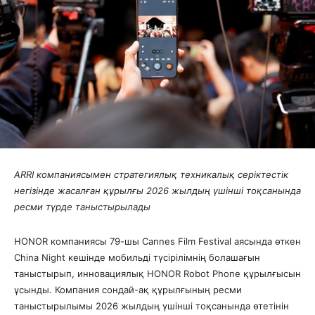
ARRI компаниясымен стратегиялық техникалық серіктестік
негізінде жасалған құрылғы 2026 жылдың үшінші тоқсанында
ресми түрде таныстырылады
HONOR компаниясы 79-шы Cannes Film Festival аясында өткен
China Night кешінде мобильді түсірілімнің болашағын
таныстырып, инновациялық HONOR Robot Phone құрылғысын
ұсынды. Компания сондай-ақ құрылғының ресми
таныстырылымы 2026 жылдың үшінші тоқсанында өтетінін