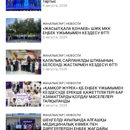
тартыс
6 августа, 2026
ЖАҢАЛЫҚТАР | НОВОСТИ
«ЖАСЫЛ ҚАЛА ҚОНАЕВ» ШЖҚ МКК
ЕҢБЕК ҰЖЫМЫМЕН КЕЗДЕСУ ӨТТІ
6 августа, 2026
ЖАҢАЛЫҚТАР | НОВОСТИ
ҚАЛАЛЫҚ САЙЛАУАЛДЫ ШТАБЫНЫҢ
БЕЛСЕНДІ ЖАСТАРМЕН КЕЗДЕСУІ ӨТТІ
5 августа, 2026
ЖАҢАЛЫҚТАР | НОВОСТИ
«ҚАМҚОР ЖҮРЕК» ҚБ ЕҢБЕК ҰЖЫМЫМЕН
КЕЗДЕСУДЕ ЕРЕКШЕ ҚАЖЕТТІЛІКТЕРІ БАР
АЗАМАТТАРДЫ ҚОЛДАУ МӘСЕЛЕЛЕРІ
ТАЛҚЫЛАНДЫ
4 августа, 2026
ЖАҢАЛЫҚТАР | НОВОСТИ
ШЕҢГЕЛДІ АУЫЛЫНДА АЛҒАШҚЫ
МЕДИЦИНАЛЫҚ КӨМЕК ПЕН
ДӘРІГЕРЛЕРДІҢ ЕҢБЕК ЖАҒДАЙЫ