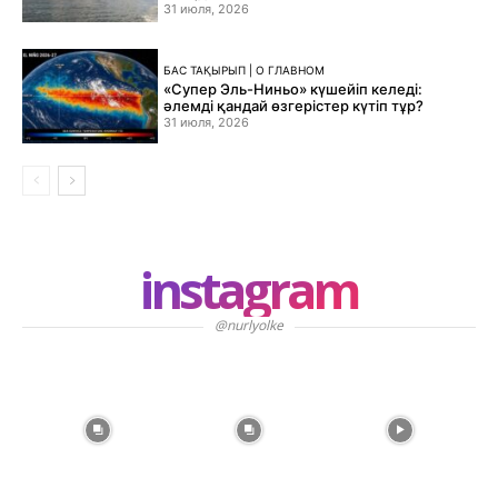
31 июля, 2026
БАС ТАҚЫРЫП | О ГЛАВНОМ
«Супер Эль-Ниньо» күшейіп келеді:
әлемді қандай өзгерістер күтіп тұр?
31 июля, 2026
instagram
@nurlyolke