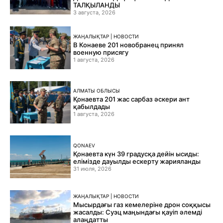
ТАЛҚЫЛАНДЫ
3 августа, 2026
ЖАҢАЛЫҚТАР | НОВОСТИ
В Конаеве 201 новобранец принял
военную присягу
1 августа, 2026
АЛМАТЫ ОБЛЫСЫ
Қонаевта 201 жас сарбаз әскери ант
қабылдады
1 августа, 2026
QONAEV
Қонаевта күн 39 градусқа дейін ысиды:
елімізде дауылды ескерту жарияланды
31 июля, 2026
ЖАҢАЛЫҚТАР | НОВОСТИ
Мысырдағы газ кемелеріне дрон соққысы
жасалды: Суэц маңындағы қауіп әлемді
алаңдатты