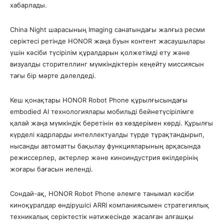
хабарлады.
China Night шарасының Imaging санатындағы жалғыз ресми
серіктесі ретінде HONOR жаңа буын контент жасаушылары
үшін кәсіби түсірілім құралдарын қолжетімді ету және
визуалды сторителлинг мүмкіндіктерін кеңейту миссиясын
тағы бір мәрте дәлелдеді.
Кеш қонақтары HONOR Robot Phone құрылғысындағы
embodied AI технологиялары мобильді бейнетүсірілімге
қалай жаңа мүмкіндік беретінін өз көздерімен көрді. Құрылғы
күрделі кадрларды интеллектуалды түрде тұрақтандырып,
нысанды автоматты бақылау функцияларының арқасында
режиссерлер, актерлер және киноиндустрия өкілдерінің
жоғары бағасын иеленді.
Сондай-ақ, HONOR Robot Phone әлемге танымал кәсіби
киноқұралдар өндірушісі ARRI компаниясымен стратегиялық
техникалық серіктестік нәтижесінде жасалған алғашқы