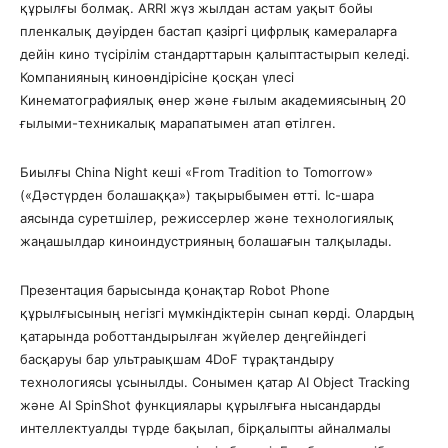
құрылғы болмақ. ARRI жүз жылдан астам уақыт бойы
пленкалық дәуірден бастап қазіргі цифрлық камераларға
дейін кино түсірілім стандарттарын қалыптастырып келеді.
Компанияның киноөндірісіне қосқан үлесі
Кинематографиялық өнер және ғылым академиясының 20
ғылыми-техникалық марапатымен атап өтілген.
Биылғы China Night кеші «From Tradition to Tomorrow»
(«Дәстүрден болашаққа») тақырыбымен өтті. Іс-шара
аясында суретшілер, режиссерлер және технологиялық
жаңашылдар киноиндустрияның болашағын талқылады.
Презентация барысында қонақтар Robot Phone
құрылғысының негізгі мүмкіндіктерін сынап көрді. Олардың
қатарында роботтандырылған жүйелер деңгейіндегі
басқаруы бар ультраықшам 4DoF тұрақтандыру
технологиясы ұсынылды. Сонымен қатар AI Object Tracking
және AI SpinShot функциялары құрылғыға нысандарды
интеллектуалды түрде бақылап, бірқалыпты айналмалы