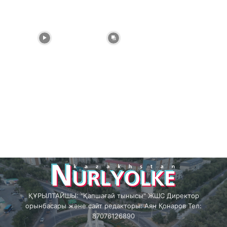
ҚҰРЫЛТАЙШЫ: "Қапшағай тынысы" ЖШС Директор
орынбасары және сайт редакторы: Аян Қонаров Тел:
87076126890