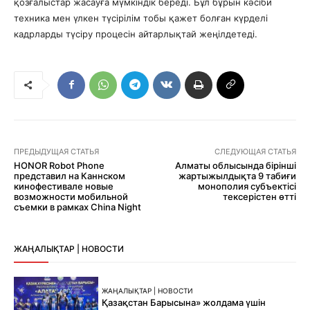
қозғалыстар жасауға мүмкіндік береді. Бұл бұрын кәсіби
техника мен үлкен түсірілім тобы қажет болған күрделі
кадрларды түсіру процесін айтарлықтай жеңілдетеді.
ПРЕДЫДУЩАЯ СТАТЬЯ
СЛЕДУЮЩАЯ СТАТЬЯ
HONOR Robot Phone
Алматы облысында бірінші
представил на Каннском
жартыжылдықта 9 табиғи
кинофестивале новые
монополия субъектісі
возможности мобильной
тексерістен өтті
съемки в рамках China Night
ЖАҢАЛЫҚТАР | НОВОСТИ
ЖАҢАЛЫҚТАР | НОВОСТИ
Қазақстан Барысына» жолдама үшін