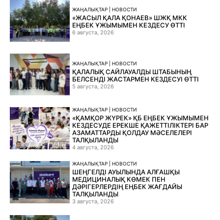
ЖАҢАЛЫҚТАР | НОВОСТИ
«ЖАСЫЛ ҚАЛА ҚОНАЕВ» ШЖҚ МКК
ЕҢБЕК ҰЖЫМЫМЕН КЕЗДЕСУ ӨТТІ
6 августа, 2026
ЖАҢАЛЫҚТАР | НОВОСТИ
ҚАЛАЛЫҚ САЙЛАУАЛДЫ ШТАБЫНЫҢ
БЕЛСЕНДІ ЖАСТАРМЕН КЕЗДЕСУІ ӨТТІ
5 августа, 2026
ЖАҢАЛЫҚТАР | НОВОСТИ
«ҚАМҚОР ЖҮРЕК» ҚБ ЕҢБЕК ҰЖЫМЫМЕН
КЕЗДЕСУДЕ ЕРЕКШЕ ҚАЖЕТТІЛІКТЕРІ БАР
АЗАМАТТАРДЫ ҚОЛДАУ МӘСЕЛЕЛЕРІ
ТАЛҚЫЛАНДЫ
4 августа, 2026
ЖАҢАЛЫҚТАР | НОВОСТИ
ШЕҢГЕЛДІ АУЫЛЫНДА АЛҒАШҚЫ
МЕДИЦИНАЛЫҚ КӨМЕК ПЕН
ДӘРІГЕРЛЕРДІҢ ЕҢБЕК ЖАҒДАЙЫ
ТАЛҚЫЛАНДЫ
3 августа, 2026