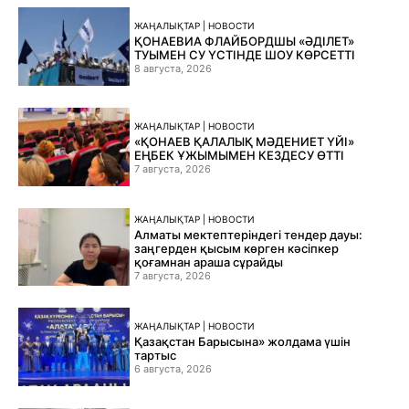
ЖАҢАЛЫҚТАР | НОВОСТИ
ҚОНАЕВИА ФЛАЙБОРДШЫ «ӘДІЛЕТ»
ТУЫМЕН СУ ҮСТІНДЕ ШОУ КӨРСЕТТІ
8 августа, 2026
ЖАҢАЛЫҚТАР | НОВОСТИ
«ҚОНАЕВ ҚАЛАЛЫҚ МӘДЕНИЕТ ҮЙІ»
ЕҢБЕК ҰЖЫМЫМЕН КЕЗДЕСУ ӨТТІ
7 августа, 2026
ЖАҢАЛЫҚТАР | НОВОСТИ
Алматы мектептеріндегі тендер дауы:
заңгерден қысым көрген кәсіпкер
қоғамнан араша сұрайды
7 августа, 2026
ЖАҢАЛЫҚТАР | НОВОСТИ
Қазақстан Барысына» жолдама үшін
тартыс
6 августа, 2026