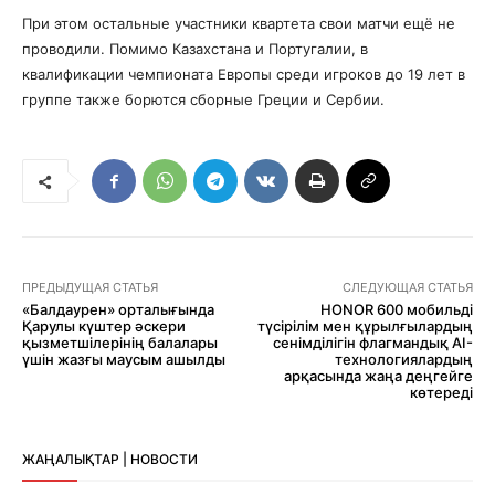
При этом остальные участники квартета свои матчи ещё не
проводили. Помимо Казахстана и Португалии, в
квалификации чемпионата Европы среди игроков до 19 лет в
группе также борются сборные Греции и Сербии.
ПРЕДЫДУЩАЯ СТАТЬЯ
СЛЕДУЮЩАЯ СТАТЬЯ
«Балдаурен» орталығында
HONOR 600 мобильді
Қарулы күштер әскери
түсірілім мен құрылғылардың
қызметшілерінің балалары
сенімділігін флагмандық AI-
үшін жазғы маусым ашылды
технологиялардың
арқасында жаңа деңгейге
көтереді
ЖАҢАЛЫҚТАР | НОВОСТИ