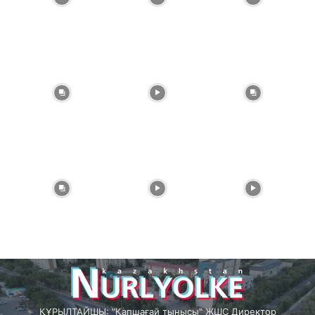
ҚҰРЫЛТАЙШЫ: "Қапшағай тынысы" ЖШС Директор