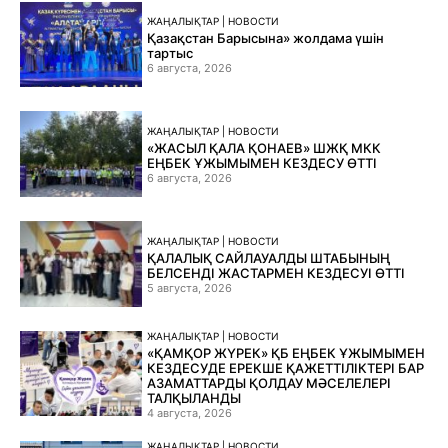
ЖАҢАЛЫҚТАР | НОВОСТИ
Қазақстан Барысына» жолдама үшін
тартыс
6 августа, 2026
ЖАҢАЛЫҚТАР | НОВОСТИ
«ЖАСЫЛ ҚАЛА ҚОНАЕВ» ШЖҚ МКК
ЕҢБЕК ҰЖЫМЫМЕН КЕЗДЕСУ ӨТТІ
6 августа, 2026
ЖАҢАЛЫҚТАР | НОВОСТИ
ҚАЛАЛЫҚ САЙЛАУАЛДЫ ШТАБЫНЫҢ
БЕЛСЕНДІ ЖАСТАРМЕН КЕЗДЕСУІ ӨТТІ
5 августа, 2026
ЖАҢАЛЫҚТАР | НОВОСТИ
«ҚАМҚОР ЖҮРЕК» ҚБ ЕҢБЕК ҰЖЫМЫМЕН
КЕЗДЕСУДЕ ЕРЕКШЕ ҚАЖЕТТІЛІКТЕРІ БАР
АЗАМАТТАРДЫ ҚОЛДАУ МӘСЕЛЕЛЕРІ
ТАЛҚЫЛАНДЫ
4 августа, 2026
ЖАҢАЛЫҚТАР | НОВОСТИ