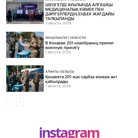
ШЕҢГЕЛДІ АУЫЛЫНДА АЛҒАШҚЫ
МЕДИЦИНАЛЫҚ КӨМЕК ПЕН
ДӘРІГЕРЛЕРДІҢ ЕҢБЕК ЖАҒДАЙЫ
ТАЛҚЫЛАНДЫ
3 августа, 2026
ЖАҢАЛЫҚТАР | НОВОСТИ
В Конаеве 201 новобранец принял
военную присягу
1 августа, 2026
АЛМАТЫ ОБЛЫСЫ
Қонаевта 201 жас сарбаз әскери ант
қабылдады
1 августа, 2026
instagram