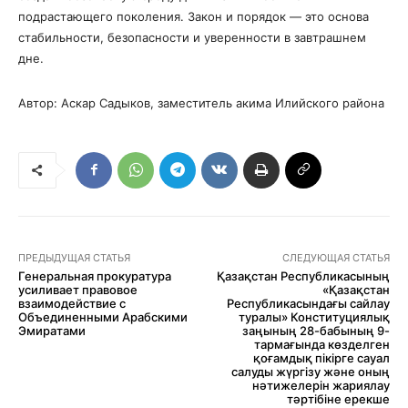
подрастающего поколения. Закон и порядок — это основа
стабильности, безопасности и уверенности в завтрашнем
дне.
Автор: Аскар Садыков, заместитель акима Илийского района
ПРЕДЫДУЩАЯ СТАТЬЯ
СЛЕДУЮЩАЯ СТАТЬЯ
Генеральная прокуратура
Қазақстан Республикасының
усиливает правовое
«Қазақстан
взаимодействие с
Республикасындағы сайлау
Объединенными Арабскими
туралы» Конституциялық
Эмиратами
заңының 28-бабының 9-
тармағында көзделген
қоғамдық пікірге сауал
салуды жүргізу және оның
нәтижелерін жариялау
тәртібіне ерекше