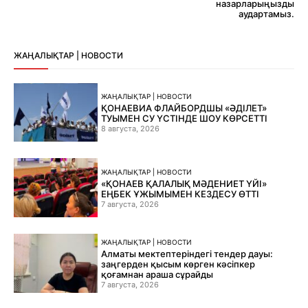
назарларыңызды
аудартамыз.
ЖАҢАЛЫҚТАР | НОВОСТИ
ЖАҢАЛЫҚТАР | НОВОСТИ
ҚОНАЕВИА ФЛАЙБОРДШЫ «ӘДІЛЕТ»
ТУЫМЕН СУ ҮСТІНДЕ ШОУ КӨРСЕТТІ
8 августа, 2026
ЖАҢАЛЫҚТАР | НОВОСТИ
«ҚОНАЕВ ҚАЛАЛЫҚ МӘДЕНИЕТ ҮЙІ»
ЕҢБЕК ҰЖЫМЫМЕН КЕЗДЕСУ ӨТТІ
7 августа, 2026
ЖАҢАЛЫҚТАР | НОВОСТИ
Алматы мектептеріндегі тендер дауы:
заңгерден қысым көрген кәсіпкер
қоғамнан араша сұрайды
7 августа, 2026