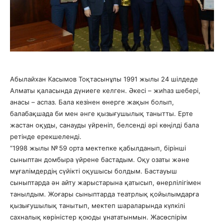
Абылайхан Касымов Тоқтасынұлы 1991 жылы 24 шілдеде
Алматы қаласында дүниеге келген. Әкесі – жиһаз шебері,
анасы – аспаз. Бала кезінен өнерге жақын болып,
балабақшада би мен әнге қызығушылық танытты. Ерте
жастан оқуды, санауды үйреніп, белсенді әрі көңілді бала
ретінде ерекшеленді.
“1998 жылы № 59 орта мектепке қабылданып, бірінші
сыныптан домбыра үйрене бастадым. Оқу озаты және
мұғалімдердің сүйікті оқушысы болдым. Бастауыш
сыныптарда ән айту жарыстарына қатысып, өнерлілігімен
танылдым. Жоғары сыныптарда театрлық қойылымдарға
қызығушылық танытып, мектеп шараларында күлкілі
сахналық көріністер қоюды ұнататынмын. Жасөспірім