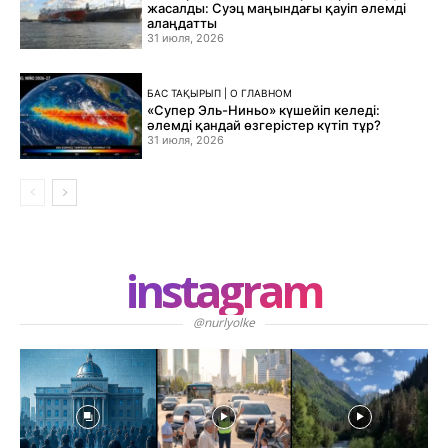
жасалды: Суэц маңындағы қауіп әлемді
алаңдатты
31 июля, 2026
БАС ТАҚЫРЫП | О ГЛАВНОМ
«Супер Эль-Ниньо» күшейіп келеді:
әлемді қандай өзгерістер күтіп тұр?
31 июля, 2026
instagram
@nurlyolke