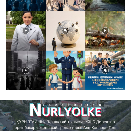
ҚҰРЫЛТАЙШЫ: "Қапшағай тынысы" ЖШС Директор
орынбасары және сайт редакторы: Аян Қонаров Тел: