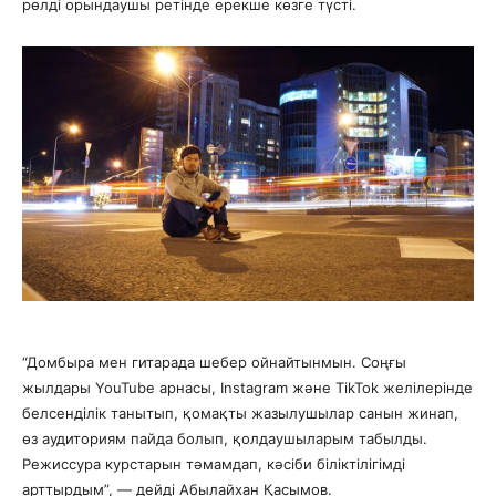
рөлді орындаушы ретінде ерекше көзге түсті.
“Домбыра мен гитарада шебер ойнайтынмын. Соңғы
жылдары YouTube арнасы, Instagram және TikTok желілерінде
белсенділік танытып, қомақты жазылушылар санын жинап,
өз аудиториям пайда болып, қолдаушыларым табылды.
Режиссура курстарын тәмамдап, кәсіби біліктілігімді
арттырдым”, — дейді Абылайхан Қасымов.