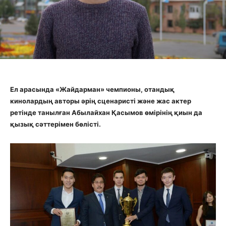
Ел арасында «Жайдарман» чемпионы, отандық
кинолардың авторы әрің сценаристі және жас актер
ретінде танылған Абылайхан Қасымов өмірінің қиын да
қызық сәттерімен бөлісті.