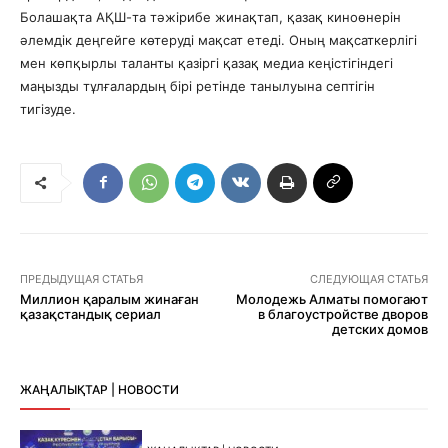
Болашақта АҚШ-та тәжірибе жинақтап, қазақ киноөнерін
әлемдік деңгейге көтеруді мақсат етеді. Оның мақсаткерлігі
мен көпқырлы таланты қазіргі қазақ медиа кеңістігіндегі
маңызды тұлғалардың бірі ретінде танылуына септігін
тигізуде.
ПРЕДЫДУЩАЯ СТАТЬЯ
СЛЕДУЮЩАЯ СТАТЬЯ
Миллион қаралым жинаған
Молодежь Алматы помогают
қазақстандық сериал
в благоустройстве дворов
детских домов
ЖАҢАЛЫҚТАР | НОВОСТИ