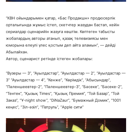
“КВН ойындарымен қатар, «Бас Продакшн» продюсерлік
орталығында жұмыс істеп, скетчтер жазудан бастап, кейін
сериалдар сценарийін жазуға көштім. Көптеген табысты
жобалардың авторы атанып, қазақ телевизиясы мен
юморына елеулі үлес қостым деп айта аламын”, — дейді
Абылайхан.
Автор, сценарист ретінде істеген жобалары:
“Вузеры — 3”, “Ауылдастар”, “Ауылдастар — 2”, “Ауылдастар —
3” “Ауылдастар — 4”, “Кенже”, “Көрімдік”, “Абысындар”,
“Пәленшеевтер-2”, “Пәленшеевтер-3”, “Бәсеке”, “Бәсеке-2”,
“Тентек”, “Қызық Times”, “Қызық Премия”, “Той Базар”, “Той
Заказ”, “Ұ-night show”, “DiNaZaur”, “Бумажный Домик”, “1001
кеңес”, “Зіл-әзіл”, “Патруль”, “Apple сити”