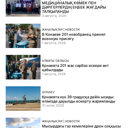
МЕДИЦИНАЛЫҚ КӨМЕК ПЕН
ДӘРІГЕРЛЕРДІҢ ЕҢБЕК ЖАҒДАЙЫ
ТАЛҚЫЛАНДЫ
3 августа, 2026
ЖАҢАЛЫҚТАР | НОВОСТИ
В Конаеве 201 новобранец принял
военную присягу
1 августа, 2026
АЛМАТЫ ОБЛЫСЫ
Қонаевта 201 жас сарбаз әскери ант
қабылдады
1 августа, 2026
QONAEV
Қонаевта күн 39 градусқа дейін ысиды:
елімізде дауылды ескерту жарияланды
31 июля, 2026
ЖАҢАЛЫҚТАР | НОВОСТИ
Мысырдағы газ кемелеріне дрон соққысы