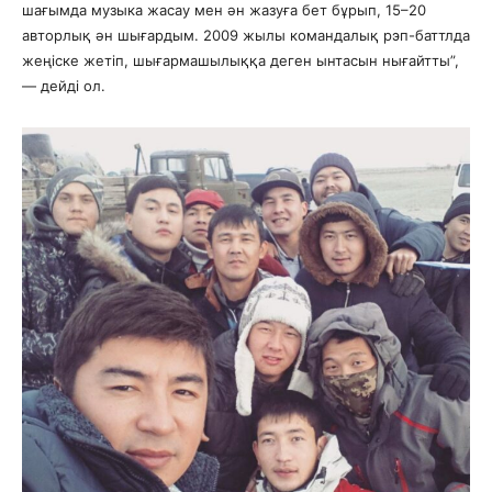
шағымда музыка жасау мен ән жазуға бет бұрып, 15–20
авторлық ән шығардым. 2009 жылы командалық рэп-баттлда
жеңіске жетіп, шығармашылыққа деген ынтасын нығайтты”,
— дейді ол.