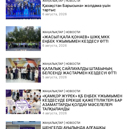
ЖАҢАЛЫҚТАР | НОВОСТИ
Қазақстан Барысына» жолдама үшін
тартыс
6 августа, 2026
ЖАҢАЛЫҚТАР | НОВОСТИ
«ЖАСЫЛ ҚАЛА ҚОНАЕВ» ШЖҚ МКК
ЕҢБЕК ҰЖЫМЫМЕН КЕЗДЕСУ ӨТТІ
6 августа, 2026
ЖАҢАЛЫҚТАР | НОВОСТИ
ҚАЛАЛЫҚ САЙЛАУАЛДЫ ШТАБЫНЫҢ
БЕЛСЕНДІ ЖАСТАРМЕН КЕЗДЕСУІ ӨТТІ
5 августа, 2026
ЖАҢАЛЫҚТАР | НОВОСТИ
«ҚАМҚОР ЖҮРЕК» ҚБ ЕҢБЕК ҰЖЫМЫМЕН
КЕЗДЕСУДЕ ЕРЕКШЕ ҚАЖЕТТІЛІКТЕРІ БАР
АЗАМАТТАРДЫ ҚОЛДАУ МӘСЕЛЕЛЕРІ
ТАЛҚЫЛАНДЫ
4 августа, 2026
ЖАҢАЛЫҚТАР | НОВОСТИ
ШЕҢГЕЛДІ АУЫЛЫНДА АЛҒАШҚЫ