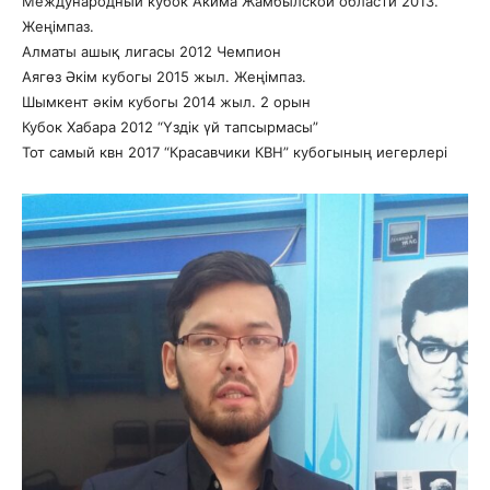
Международный кубок Акима Жамбылской области 2013.
Жеңімпаз.
Алматы ашық лигасы 2012 Чемпион
Аягөз Әкім кубогы 2015 жыл. Жеңімпаз.
Шымкент әкім кубогы 2014 жыл. 2 орын
Кубок Хабара 2012 “Үздік үй тапсырмасы”
Тот самый квн 2017 “Красавчики КВН” кубогының иегерлері