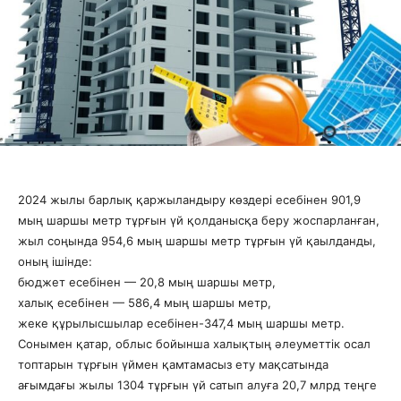
2024 жылы барлық қаржыландыру көздері есебінен 901,9
мың шаршы метр тұрғын үй қолданысқа беру жоспарланған,
жыл соңында 954,6 мың шаршы метр тұрғын үй қаылданды,
оның ішінде:
бюджет есебінен — 20,8 мың шаршы метр,
халық есебінен — 586,4 мың шаршы метр,
жеке құрылысшылар есебінен-347,4 мың шаршы метр.
Сонымен қатар, облыс бойынша халықтың әлеуметтік осал
топтарын тұрғын үймен қамтамасыз ету мақсатында
ағымдағы жылы 1304 тұрғын үй сатып алуға 20,7 млрд теңге