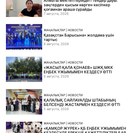
Алматы мектептеріндегі тендер дауы:
заңгерден қысым көрген кәсіпкер
қоғамнан араша сұрайды
7 августа, 2026
ЖАҢАЛЫҚТАР | НОВОСТИ
Қазақстан Барысына» жолдама үшін
тартыс
6 августа, 2026
ЖАҢАЛЫҚТАР | НОВОСТИ
«ЖАСЫЛ ҚАЛА ҚОНАЕВ» ШЖҚ МКК
ЕҢБЕК ҰЖЫМЫМЕН КЕЗДЕСУ ӨТТІ
6 августа, 2026
ЖАҢАЛЫҚТАР | НОВОСТИ
ҚАЛАЛЫҚ САЙЛАУАЛДЫ ШТАБЫНЫҢ
БЕЛСЕНДІ ЖАСТАРМЕН КЕЗДЕСУІ ӨТТІ
5 августа, 2026
ЖАҢАЛЫҚТАР | НОВОСТИ
«ҚАМҚОР ЖҮРЕК» ҚБ ЕҢБЕК ҰЖЫМЫМЕН
КЕЗДЕСУДЕ ЕРЕКШЕ ҚАЖЕТТІЛІКТЕРІ БАР