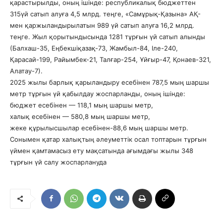
қарастырылды, оның ішінде: республикалық бюджеттен
315үй сатып алуға 4,5 млрд. теңге, «Самұрық-Қазына» АҚ-
мен қаржыландырылатын 989 үй сатып алуға 16,2 млрд.
теңге. Жыл қорытындысында 1281 тұрғын үй сатып алынды
(Балхаш-35, Еңбекшіқазақ-73, Жамбыл-84, Іле-240,
Қарасай-199, Райымбек-21, Талғар-254, Ұйғыр-47, Қонаев-321,
Алатау-7).
2025 жылы барлық қарыландыру есебінен 787,5 мың шаршы
метр тұрғын үй қабылдау жоспарланды, оның ішінде:
бюджет есебінен — 118,1 мың шаршы метр,
халық есебінен — 580,8 мың шаршы метр,
жеке құрылысшылар есебінен-88,6 мың шаршы метр.
Сонымен қатар халықтың әлеуметтік осал топтарын тұрғын
үймен қамтамасыз ету мақсатында ағымдағы жылы 348
тұрғын үй салу жоспарлануда