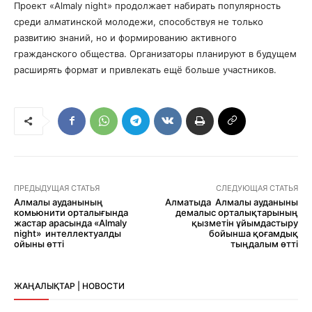
Проект «Almaly night» продолжает набирать популярность
среди алматинской молодежи, способствуя не только
развитию знаний, но и формированию активного
гражданского общества. Организаторы планируют в будущем
расширять формат и привлекать ещё больше участников.
ПРЕДЫДУЩАЯ СТАТЬЯ
СЛЕДУЮЩАЯ СТАТЬЯ
Алмалы ауданының
Алматыда Алмалы ауданыны
комьюнити орталығында
демалыс орталықтарының
жастар арасында «Almaly
қызметін ұйымдастыру
night» интеллектуалды
бойынша қоғамдық
ойыны өтті
тыңдалым өтті
ЖАҢАЛЫҚТАР | НОВОСТИ