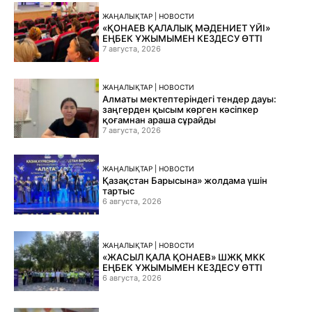
ЖАҢАЛЫҚТАР | НОВОСТИ
«ҚОНАЕВ ҚАЛАЛЫҚ МӘДЕНИЕТ ҮЙІ»
ЕҢБЕК ҰЖЫМЫМЕН КЕЗДЕСУ ӨТТІ
7 августа, 2026
ЖАҢАЛЫҚТАР | НОВОСТИ
Алматы мектептеріндегі тендер дауы:
заңгерден қысым көрген кәсіпкер
қоғамнан араша сұрайды
7 августа, 2026
ЖАҢАЛЫҚТАР | НОВОСТИ
Қазақстан Барысына» жолдама үшін
тартыс
6 августа, 2026
ЖАҢАЛЫҚТАР | НОВОСТИ
«ЖАСЫЛ ҚАЛА ҚОНАЕВ» ШЖҚ МКК
ЕҢБЕК ҰЖЫМЫМЕН КЕЗДЕСУ ӨТТІ
6 августа, 2026