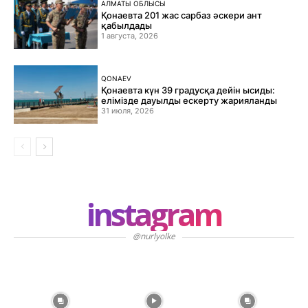
АЛМАТЫ ОБЛЫСЫ
Қонаевта 201 жас сарбаз әскери ант
қабылдады
1 августа, 2026
QONAEV
Қонаевта күн 39 градусқа дейін ысиды:
елімізде дауылды ескерту жарияланды
31 июля, 2026
instagram
@nurlyolke