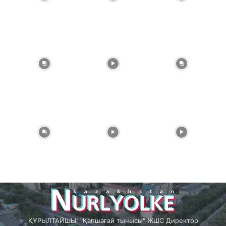
ҚҰРЫЛТАЙШЫ: "Қапшағай тынысы" ЖШС Директор