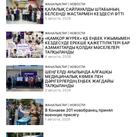
ЖАҢАЛЫҚТАР | НОВОСТИ
ҚАЛАЛЫҚ САЙЛАУАЛДЫ ШТАБЫНЫҢ
БЕЛСЕНДІ ЖАСТАРМЕН КЕЗДЕСУІ ӨТТІ
5 августа, 2026
ЖАҢАЛЫҚТАР | НОВОСТИ
«ҚАМҚОР ЖҮРЕК» ҚБ ЕҢБЕК ҰЖЫМЫМЕН
КЕЗДЕСУДЕ ЕРЕКШЕ ҚАЖЕТТІЛІКТЕРІ БАР
АЗАМАТТАРДЫ ҚОЛДАУ МӘСЕЛЕЛЕРІ
ТАЛҚЫЛАНДЫ
4 августа, 2026
ЖАҢАЛЫҚТАР | НОВОСТИ
ШЕҢГЕЛДІ АУЫЛЫНДА АЛҒАШҚЫ
МЕДИЦИНАЛЫҚ КӨМЕК ПЕН
ДӘРІГЕРЛЕРДІҢ ЕҢБЕК ЖАҒДАЙЫ
ТАЛҚЫЛАНДЫ
3 августа, 2026
ЖАҢАЛЫҚТАР | НОВОСТИ
В Конаеве 201 новобранец принял
военную присягу
1 августа, 2026