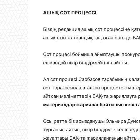
АШЫҚ СОТ ПРОЦЕССІ
Біздің редакция ашық сот процессіне қат
ашық өтіп жатқандықтан, оған өзге де Б
Сот процесі бойынша айыптаушы прокурорд
ешқандай пікір білдірмейтінін айтты.
Ал сот процесі Сарбасов тарабының қала
сот төрағасынан аталған процестегі мате
айтқан мәліметтерін БАҚ-та жариялауға 
материалдар жарияланбайтынын кесіп 
Осы ретте біз арызданушы Эльмира Дүйсе
тұрғанын айтып, пікір білдіруге келіспед
жауаптары БАҚ-та жарияланғанын айтты.