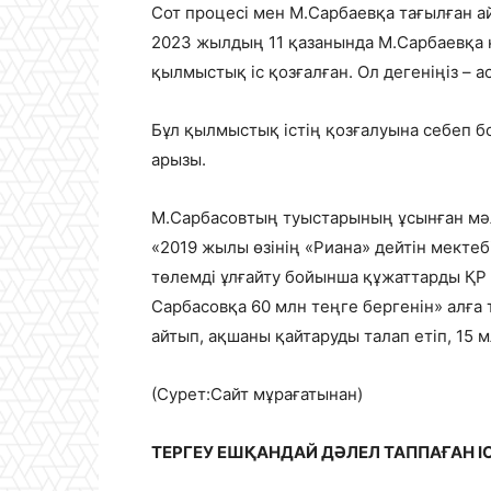
Сот процесі мен М.Сарбаевқа тағылған 
2023 жылдың 11 қазанында М.Сарбаевқа 
қылмыстық іс қозғалған. Ол дегеніңіз – а
Бұл қылмыстық істің қозғалуына себеп б
арызы.
М.Сарбасовтың туыстарының ұсынған мәл
«2019 жылы өзінің «Риана» дейтін мекте
төлемді ұлғайту бойынша құжаттарды ҚР Б
Сарбасовқа 60 млн теңге бергенін» алға
айтып, ақшаны қайтаруды талап етіп, 15 
(Сурет:Сайт мұрағатынан)
ТЕРГЕУ ЕШҚАНДАЙ ДӘЛЕЛ ТАППАҒАН І