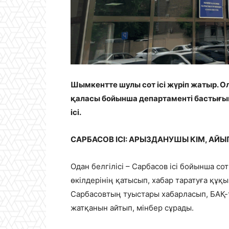
Шымкентте шулы сот ісі жүріп жатыр. О
қаласы бойынша департаменті бастығы
ісі.
САРБАСОВ ІСІ: АРЫЗДАНУШЫ КІМ, АЙ
Одан белгілісі – Сарбасов ісі бойынша со
өкілдерінің қатысып, хабар таратуға құқ
Сарбасовтың туыстары хабарласып, БАҚ-
жатқанын айтып, мінбер сұрады.