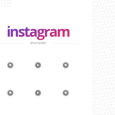
instagram
@nurlyolke