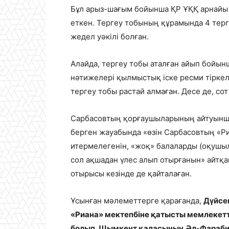
Бұл арыз-шағым бойынша ҚР ҰҚҚ арнайы 
еткен. Тергеу тобының құрамында 4 терге
жедел уәкілі болған.
Алайда, тергеу тобы аталған айып бойынш
нәтижелері қылмыстық іске ресми тірке
тергеу тобы растай алмаған. Десе де, сот
Сарбасовтың қорғаушыларының айтуынша
берген жауабында «өзін Сарбасовтың «
итермелегенін, «жоқ» балаларды (оқушыл
сол ақшадан үлес алып отырғанын» айтқ
отырысы кезінде де қайталаған.
Ұсынған мәлеметтерге қарағанда,
Дүйсе
«Риана» мектепбіне қатысты мемлеке
болып, Шымкент қаласының Әл-Фараби 