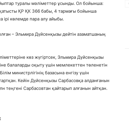
айыптар туралы мәліметтер ұсынды. Ол бойынша:
қатысты ҚР ҚК 366 бабы, 4 тармағы бойынша
са ірі көлемде пара алу айыбы.
олған – Эльмира Дүйсенқызы дейтін азаматшаның
іметтеріне көз жүгіртсек, Эльмира Дүйсенқызы
біне балаларды оқыту үшін мемлекеттен төленетін
ілім министрлігінің базасына енгізу үшін
 тартқан. Кейін Дүйсенқызы Сарбасовқа алданғанын
млн теңгені Сарбасовтан қайтарып алғанын айтқан.
С