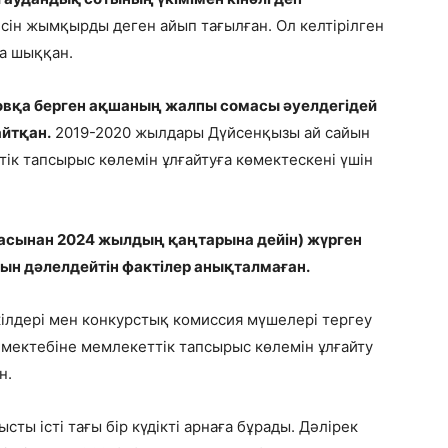
сін жымқырды деген айып тағылған. Ол келтірілген
а шыққан.
вқа берген ақшаның жалпы сомасы әуелдегідей
айтқан.
2019-2020 жылдары Дүйсенқызы ай сайын
ік тапсырыс көлемін ұлғайтуға көмектескені үшін
шасынан 2024 жылдың қаңтарына дейін) жүрген
нын дәлелдейтін фактілер анықталмаған.
ілдері мен конкурстық комиссия мүшелері тергеу
мектебіне мемлекеттік тапсырыс көлемін ұлғайту
н.
ты істі тағы бір күдікті арнаға бұрады. Дәлірек