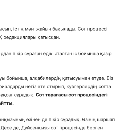
ысып, істің мән-жайын бақылады. Сот процессі
АҚ редакциялары қатысқан.
ан пікір сұраған едік, аталған іс бойынша қазір
уы бойынша, алқабилердің қатысуымен өтуде. Біз
риалдарды негіз ете отырып, куәгерлердің сотта
рұқсат сұрадық.
Сот төрағасы сот процесіндегі
айтты.
нқызының өзінен де пікір сұрадық. Өзінің шаршап
і. Десе де, Дүйсенқызы сот процесінде берген