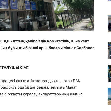
л – ҚР Ұлттық қауіпсіздік комитетінің Шымкент
ның бұрынғы бірінші орынбасары Манат Сарбасов
ЫПТАЛУШЫ КІМ?
т процесі ашық өтіп жатқандықтан, оған БАҚ
ы бар. Жуырда біздің редакциямызға Манат
та біржақты қаралау ақпараттарының шығып