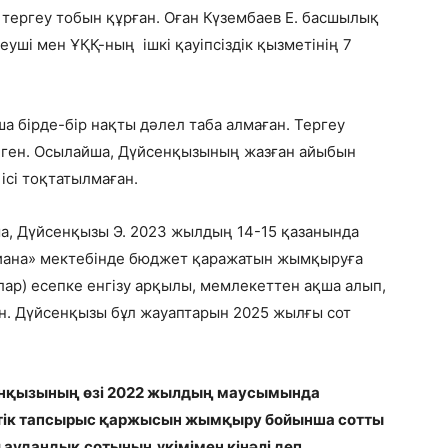
тергеу тобын құрған. Оған Күзембаев Е. басшылық
уші мен ҰҚҚ-ның ішкі қауіпсіздік қызметінің 7
а бірде-бір нақты дәлел таба алмаған. Тергеу
лген. Осылайша, Дүйсенқызының жазған айыбын
 ісі тоқтатылмаған.
, Дүйсенқызы Э. 2023 жылдың 14-15 қазанында
Риана» мектебінде бюджет қаражатын жымқыруға
ар) есепке енгізу арқылы, мемлекеттен ақша алып,
ан. Дүйсенқызы бұл жауаптарын 2025 жылғы сот
нқызының өзі 2022 жылдың маусымында
ттік тапсырыс қаржысын жымқыру бойынша сотты
аудандық сотының үкімімен кінәлі деп