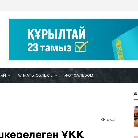
ТАЙ
АЛМАТЫ ОБЛЫСЫ
ФОТОАЛЬБОМ
Ж
533
керелеген ҰҚҚ