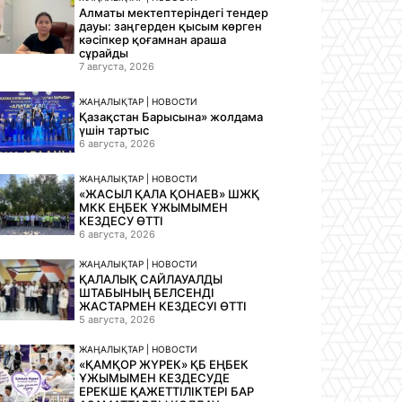
Алматы мектептеріндегі тендер
дауы: заңгерден қысым көрген
кәсіпкер қоғамнан араша
сұрайды
7 августа, 2026
ЖАҢАЛЫҚТАР | НОВОСТИ
Қазақстан Барысына» жолдама
үшін тартыс
6 августа, 2026
ЖАҢАЛЫҚТАР | НОВОСТИ
«ЖАСЫЛ ҚАЛА ҚОНАЕВ» ШЖҚ
МКК ЕҢБЕК ҰЖЫМЫМЕН
КЕЗДЕСУ ӨТТІ
6 августа, 2026
ЖАҢАЛЫҚТАР | НОВОСТИ
ҚАЛАЛЫҚ САЙЛАУАЛДЫ
ШТАБЫНЫҢ БЕЛСЕНДІ
ЖАСТАРМЕН КЕЗДЕСУІ ӨТТІ
5 августа, 2026
ЖАҢАЛЫҚТАР | НОВОСТИ
«ҚАМҚОР ЖҮРЕК» ҚБ ЕҢБЕК
ҰЖЫМЫМЕН КЕЗДЕСУДЕ
ЕРЕКШЕ ҚАЖЕТТІЛІКТЕРІ БАР