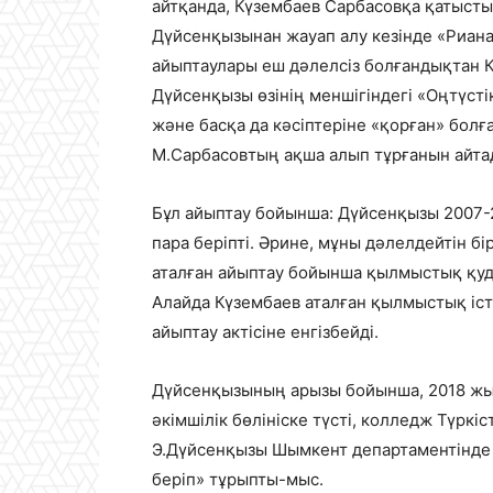
айтқанда, Күзембаев Сарбасовқа қатысты 
Дүйсенқызынан жауап алу кезінде «Риан
айыптаулары еш дәлелсіз болғандықтан 
Дүйсенқызы өзінің меншігіндегі «Оңтүст
және басқа да кәсіптеріне «қорған» болғ
М.Сарбасовтың ақша алып тұрғанын айт
Бұл айыптау бойынша: Дүйсенқызы 2007-
пара беріпті. Әрине, мұны дәлелдейтін б
аталған айыптау бойынша қылмыстық қуда
Алайда Күзембаев аталған қылмыстық іст
айыптау актісіне енгізбейді.
Дүйсенқызының арызы бойынша, 2018 жы
әкімшілік бөлініске түсті, колледж Түрк
Э.Дүйсенқызы Шымкент департаментінде 
беріп» тұрыпты-мыс.