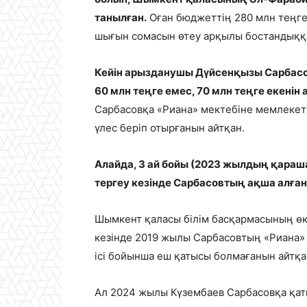
танылған.
Оған бюджеттің 280 млн теңге
шығын сомасын өтеу арқылы бостандыққ
Кейін арызданушы Дүйсенқызы Сарбасо
60 млн теңге емес, 70 млн теңге екенін 
Сарбасовқа «Риана» мектебіне мемлекетт
үлес беріп отырғанын айтқан.
Алайда, 3 ай бойы (2023 жылдың қара
тергеу кезінде Сарбасовтың ақша алға
Шымкент қаласы білім басқармасының өк
кезінде 2019 жылы Сарбасовтың «Риана» 
ісі бойынша еш қатысы болмағанын айтқа
Ал 2024 жылы Күзембаев Сарбасовқа қатыс