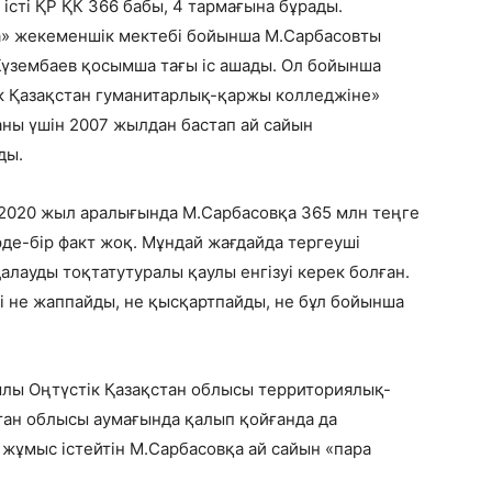
істі ҚР ҚК 366 бабы, 4 тармағына бұрады.
а» жекеменшік мектебі бойынша М.Сарбасовты
Күзембаев қосымша тағы іс ашады. Ол бойынша
ік Қазақстан гуманитарлық-қаржы колледжіне»
аны үшін 2007 жылдан бастап ай сайын
ады.
2020 жыл аралығында М.Сарбасовқа 365 млн теңге
ірде-бір факт жоқ. Мұндай жағдайда тергеуші
лауды тоқтатутуралы қаулы енгізуі керек болған.
і не жаппайды, не қысқартпайды, не бұл бойынша
лы Оңтүстік Қазақстан облысы территориялық-
істан облысы аумағында қалып қойғанда да
жұмыс істейтін М.Сарбасовқа ай сайын «пара