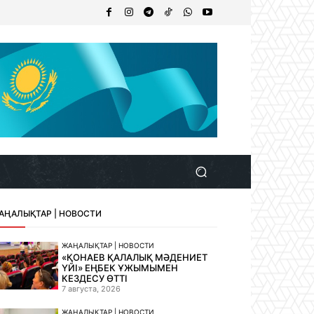
АҢАЛЫҚТАР | НОВОСТИ
ЖАҢАЛЫҚТАР | НОВОСТИ
«ҚОНАЕВ ҚАЛАЛЫҚ МӘДЕНИЕТ
ҮЙІ» ЕҢБЕК ҰЖЫМЫМЕН
КЕЗДЕСУ ӨТТІ
7 августа, 2026
ЖАҢАЛЫҚТАР | НОВОСТИ