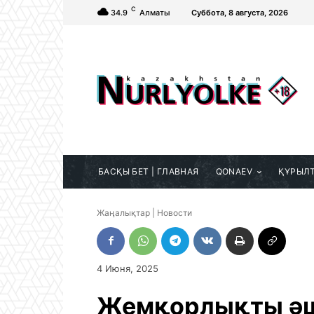
C
34.9
Алматы
Суббота, 8 августа, 2026
БАСҚЫ БЕТ | ГЛАВНАЯ
QONAEV
ҚҰРЫЛ
Жаңалықтар | Новости
4 Июня, 2025
Жемқорлықты әш