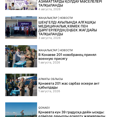
АЗАМАТТАРДЫ ҚОЛДАУ МӘСЕЛЕЛЕРІ
ТАЛҚЫЛАНДЫ
4 августа, 2026
ЖАҢАЛЫҚТАР | НОВОСТИ
ШЕҢГЕЛДІ АУЫЛЫНДА АЛҒАШҚЫ
МЕДИЦИНАЛЫҚ КӨМЕК ПЕН
ДӘРІГЕРЛЕРДІҢ ЕҢБЕК ЖАҒДАЙЫ
ТАЛҚЫЛАНДЫ
3 августа, 2026
ЖАҢАЛЫҚТАР | НОВОСТИ
В Конаеве 201 новобранец принял
военную присягу
1 августа, 2026
АЛМАТЫ ОБЛЫСЫ
Қонаевта 201 жас сарбаз әскери ант
қабылдады
1 августа, 2026
QONAEV
Қонаевта күн 39 градусқа дейін ысиды:
елімізде дауылды ескерту жарияланды