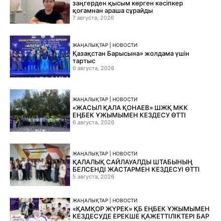
заңгерден қысым көрген кәсіпкер
қоғамнан араша сұрайды
7 августа, 2026
ЖАҢАЛЫҚТАР | НОВОСТИ
Қазақстан Барысына» жолдама үшін
тартыс
6 августа, 2026
ЖАҢАЛЫҚТАР | НОВОСТИ
«ЖАСЫЛ ҚАЛА ҚОНАЕВ» ШЖҚ МКК
ЕҢБЕК ҰЖЫМЫМЕН КЕЗДЕСУ ӨТТІ
6 августа, 2026
ЖАҢАЛЫҚТАР | НОВОСТИ
ҚАЛАЛЫҚ САЙЛАУАЛДЫ ШТАБЫНЫҢ
БЕЛСЕНДІ ЖАСТАРМЕН КЕЗДЕСУІ ӨТТІ
5 августа, 2026
ЖАҢАЛЫҚТАР | НОВОСТИ
«ҚАМҚОР ЖҮРЕК» ҚБ ЕҢБЕК ҰЖЫМЫМЕН
КЕЗДЕСУДЕ ЕРЕКШЕ ҚАЖЕТТІЛІКТЕРІ БАР