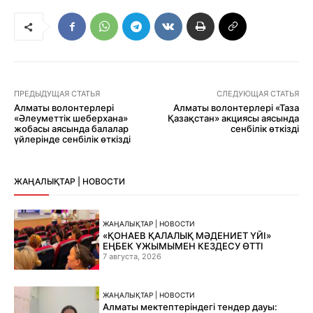
ПРЕДЫДУЩАЯ СТАТЬЯ
СЛЕДУЮЩАЯ СТАТЬЯ
Алматы волонтерлері
Алматы волонтерлері «Таза
«Әлеуметтік шеберхана»
Қазақстан» акциясы аясында
жобасы аясында балалар
сенбілік өткізді
үйлерінде сенбілік өткізді
ЖАҢАЛЫҚТАР | НОВОСТИ
ЖАҢАЛЫҚТАР | НОВОСТИ
«ҚОНАЕВ ҚАЛАЛЫҚ МӘДЕНИЕТ ҮЙІ»
ЕҢБЕК ҰЖЫМЫМЕН КЕЗДЕСУ ӨТТІ
7 августа, 2026
ЖАҢАЛЫҚТАР | НОВОСТИ
Алматы мектептеріндегі тендер дауы: