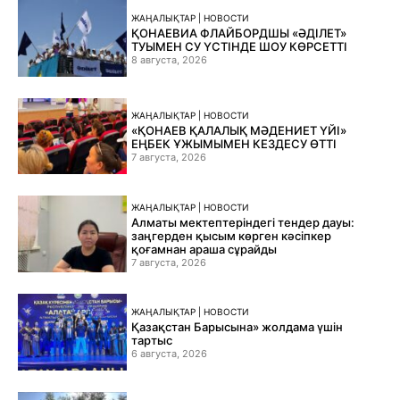
ЖАҢАЛЫҚТАР | НОВОСТИ
ҚОНАЕВИА ФЛАЙБОРДШЫ «ӘДІЛЕТ»
ТУЫМЕН СУ ҮСТІНДЕ ШОУ КӨРСЕТТІ
8 августа, 2026
ЖАҢАЛЫҚТАР | НОВОСТИ
«ҚОНАЕВ ҚАЛАЛЫҚ МӘДЕНИЕТ ҮЙІ»
ЕҢБЕК ҰЖЫМЫМЕН КЕЗДЕСУ ӨТТІ
7 августа, 2026
ЖАҢАЛЫҚТАР | НОВОСТИ
Алматы мектептеріндегі тендер дауы:
заңгерден қысым көрген кәсіпкер
қоғамнан араша сұрайды
7 августа, 2026
ЖАҢАЛЫҚТАР | НОВОСТИ
Қазақстан Барысына» жолдама үшін
тартыс
6 августа, 2026