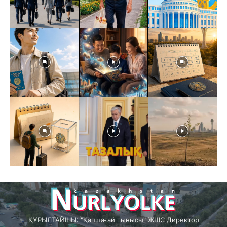
ҚҰРЫЛТАЙШЫ: "Қапшағай тынысы" ЖШС Директор