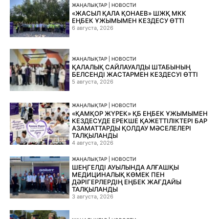
ЖАҢАЛЫҚТАР | НОВОСТИ
«ЖАСЫЛ ҚАЛА ҚОНАЕВ» ШЖҚ МКК
ЕҢБЕК ҰЖЫМЫМЕН КЕЗДЕСУ ӨТТІ
6 августа, 2026
ЖАҢАЛЫҚТАР | НОВОСТИ
ҚАЛАЛЫҚ САЙЛАУАЛДЫ ШТАБЫНЫҢ
БЕЛСЕНДІ ЖАСТАРМЕН КЕЗДЕСУІ ӨТТІ
5 августа, 2026
ЖАҢАЛЫҚТАР | НОВОСТИ
«ҚАМҚОР ЖҮРЕК» ҚБ ЕҢБЕК ҰЖЫМЫМЕН
КЕЗДЕСУДЕ ЕРЕКШЕ ҚАЖЕТТІЛІКТЕРІ БАР
АЗАМАТТАРДЫ ҚОЛДАУ МӘСЕЛЕЛЕРІ
ТАЛҚЫЛАНДЫ
4 августа, 2026
ЖАҢАЛЫҚТАР | НОВОСТИ
ШЕҢГЕЛДІ АУЫЛЫНДА АЛҒАШҚЫ
МЕДИЦИНАЛЫҚ КӨМЕК ПЕН
ДӘРІГЕРЛЕРДІҢ ЕҢБЕК ЖАҒДАЙЫ
ТАЛҚЫЛАНДЫ
3 августа, 2026