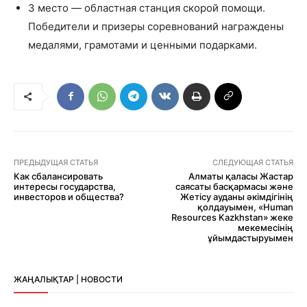
3 место — областная станция скорой помощи.
Победители и призеры соревнований награждены
медалями, грамотами и ценными подарками.
ПРЕДЫДУЩАЯ СТАТЬЯ
СЛЕДУЮЩАЯ СТАТЬЯ
Как сбалансировать
Алматы қаласы Жастар
интересы государства,
саясаты басқармасы және
инвесторов и общества?
Жетісу ауданы әкімдігінің
қолдауымен, «Human
Resources Kazkhstan» жеке
мекемесінің
ұйымдастыруымен
ЖАҢАЛЫҚТАР | НОВОСТИ