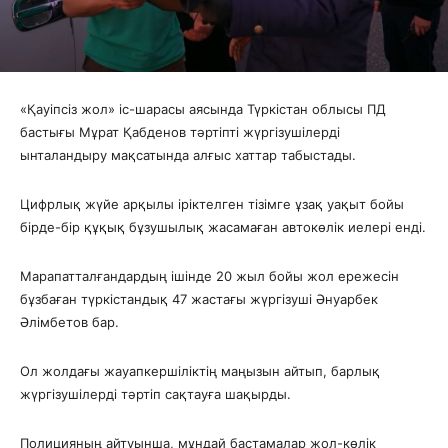
«Қауіпсіз жол» іс-шарасы аясында Түркістан облысы ПД
бастығы Мұрат Қабденов тәртіпті жүргізушілерді
ынталандыру мақсатында алғыс хаттар табыстады.
Цифрлық жүйе арқылы іріктелген тізімге ұзақ уақыт бойы
бірде-бір құқық бұзушылық жасамаған автокөлік иелері енді.
Марапатталғандардың ішінде 20 жыл бойы жол ережесін
бұзбаған түркістандық 47 жастағы жүргізуші Әнуарбек
Әлімбетов бар.
Ол жолдағы жауапкершіліктің маңызын айтып, барлық
жүргізушілерді тәртіп сақтауға шақырды.
Полицияның айтуынша, мұндай бастамалар жол-көлік