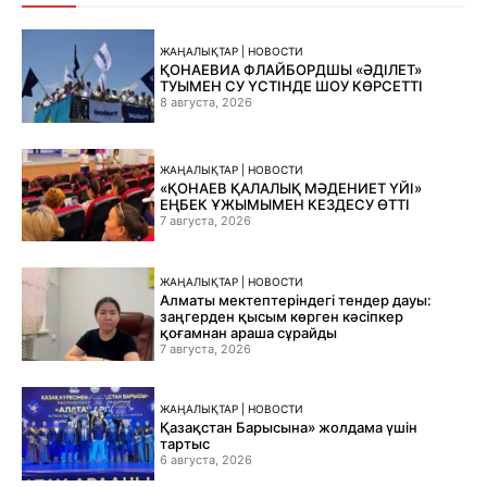
ЖАҢАЛЫҚТАР | НОВОСТИ
ҚОНАЕВИА ФЛАЙБОРДШЫ «ӘДІЛЕТ»
ТУЫМЕН СУ ҮСТІНДЕ ШОУ КӨРСЕТТІ
8 августа, 2026
ЖАҢАЛЫҚТАР | НОВОСТИ
«ҚОНАЕВ ҚАЛАЛЫҚ МӘДЕНИЕТ ҮЙІ»
ЕҢБЕК ҰЖЫМЫМЕН КЕЗДЕСУ ӨТТІ
7 августа, 2026
ЖАҢАЛЫҚТАР | НОВОСТИ
Алматы мектептеріндегі тендер дауы:
заңгерден қысым көрген кәсіпкер
қоғамнан араша сұрайды
7 августа, 2026
ЖАҢАЛЫҚТАР | НОВОСТИ
Қазақстан Барысына» жолдама үшін
тартыс
6 августа, 2026