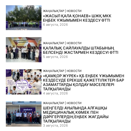
ЖАҢАЛЫҚТАР | НОВОСТИ
«ЖАСЫЛ ҚАЛА ҚОНАЕВ» ШЖҚ МКК
ЕҢБЕК ҰЖЫМЫМЕН КЕЗДЕСУ ӨТТІ
6 августа, 2026
ЖАҢАЛЫҚТАР | НОВОСТИ
ҚАЛАЛЫҚ САЙЛАУАЛДЫ ШТАБЫНЫҢ
БЕЛСЕНДІ ЖАСТАРМЕН КЕЗДЕСУІ ӨТТІ
5 августа, 2026
ЖАҢАЛЫҚТАР | НОВОСТИ
«ҚАМҚОР ЖҮРЕК» ҚБ ЕҢБЕК ҰЖЫМЫМЕН
КЕЗДЕСУДЕ ЕРЕКШЕ ҚАЖЕТТІЛІКТЕРІ БАР
АЗАМАТТАРДЫ ҚОЛДАУ МӘСЕЛЕЛЕРІ
ТАЛҚЫЛАНДЫ
4 августа, 2026
ЖАҢАЛЫҚТАР | НОВОСТИ
ШЕҢГЕЛДІ АУЫЛЫНДА АЛҒАШҚЫ
МЕДИЦИНАЛЫҚ КӨМЕК ПЕН
ДӘРІГЕРЛЕРДІҢ ЕҢБЕК ЖАҒДАЙЫ
ТАЛҚЫЛАНДЫ
3 августа, 2026