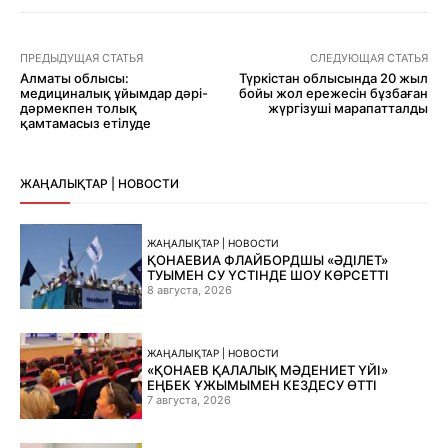
ПРЕДЫДУЩАЯ СТАТЬЯ
СЛЕДУЮЩАЯ СТАТЬЯ
Алматы облысы:
Түркістан облысында 20 жыл
медициналық ұйымдар дәрі-
бойы жол ережесін бұзбаған
дәрмекпен толық
жүргізуші марапатталды
қамтамасыз етілуде
ЖАҢАЛЫҚТАР | НОВОСТИ
ЖАҢАЛЫҚТАР | НОВОСТИ
ҚОНАЕВИА ФЛАЙБОРДШЫ «ӘДІЛЕТ»
ТУЫМЕН СУ ҮСТІНДЕ ШОУ КӨРСЕТТІ
8 августа, 2026
ЖАҢАЛЫҚТАР | НОВОСТИ
«ҚОНАЕВ ҚАЛАЛЫҚ МӘДЕНИЕТ ҮЙІ»
ЕҢБЕК ҰЖЫМЫМЕН КЕЗДЕСУ ӨТТІ
7 августа, 2026