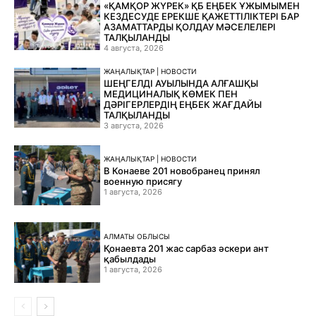
«ҚАМҚОР ЖҮРЕК» ҚБ ЕҢБЕК ҰЖЫМЫМЕН
КЕЗДЕСУДЕ ЕРЕКШЕ ҚАЖЕТТІЛІКТЕРІ БАР
АЗАМАТТАРДЫ ҚОЛДАУ МӘСЕЛЕЛЕРІ
ТАЛҚЫЛАНДЫ
4 августа, 2026
ЖАҢАЛЫҚТАР | НОВОСТИ
ШЕҢГЕЛДІ АУЫЛЫНДА АЛҒАШҚЫ
МЕДИЦИНАЛЫҚ КӨМЕК ПЕН
ДӘРІГЕРЛЕРДІҢ ЕҢБЕК ЖАҒДАЙЫ
ТАЛҚЫЛАНДЫ
3 августа, 2026
ЖАҢАЛЫҚТАР | НОВОСТИ
В Конаеве 201 новобранец принял
военную присягу
1 августа, 2026
АЛМАТЫ ОБЛЫСЫ
Қонаевта 201 жас сарбаз әскери ант
қабылдады
1 августа, 2026