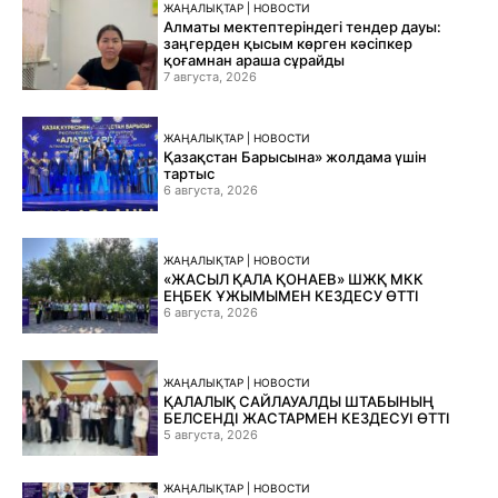
ЖАҢАЛЫҚТАР | НОВОСТИ
Алматы мектептеріндегі тендер дауы:
заңгерден қысым көрген кәсіпкер
қоғамнан араша сұрайды
7 августа, 2026
ЖАҢАЛЫҚТАР | НОВОСТИ
Қазақстан Барысына» жолдама үшін
тартыс
6 августа, 2026
ЖАҢАЛЫҚТАР | НОВОСТИ
«ЖАСЫЛ ҚАЛА ҚОНАЕВ» ШЖҚ МКК
ЕҢБЕК ҰЖЫМЫМЕН КЕЗДЕСУ ӨТТІ
6 августа, 2026
ЖАҢАЛЫҚТАР | НОВОСТИ
ҚАЛАЛЫҚ САЙЛАУАЛДЫ ШТАБЫНЫҢ
БЕЛСЕНДІ ЖАСТАРМЕН КЕЗДЕСУІ ӨТТІ
5 августа, 2026
ЖАҢАЛЫҚТАР | НОВОСТИ