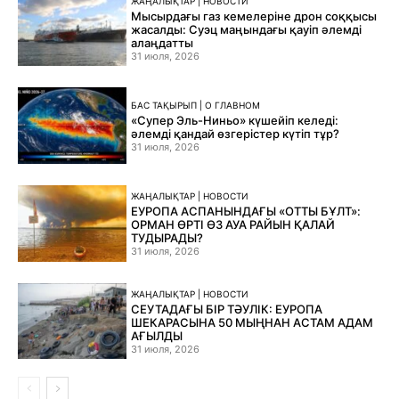
ЖАҢАЛЫҚТАР | НОВОСТИ
Мысырдағы газ кемелеріне дрон соққысы
жасалды: Суэц маңындағы қауіп әлемді
алаңдатты
31 июля, 2026
БАС ТАҚЫРЫП | О ГЛАВНОМ
«Супер Эль-Ниньо» күшейіп келеді:
әлемді қандай өзгерістер күтіп тұр?
31 июля, 2026
ЖАҢАЛЫҚТАР | НОВОСТИ
ЕУРОПА АСПАНЫНДАҒЫ «ОТТЫ БҰЛТ»:
ОРМАН ӨРТІ ӨЗ АУА РАЙЫН ҚАЛАЙ
ТУДЫРАДЫ?
31 июля, 2026
ЖАҢАЛЫҚТАР | НОВОСТИ
СЕУТАДАҒЫ БІР ТӘУЛІК: ЕУРОПА
ШЕКАРАСЫНА 50 МЫҢНАН АСТАМ АДАМ
АҒЫЛДЫ
31 июля, 2026