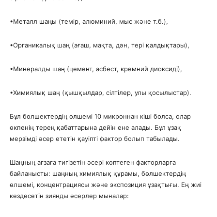
​•​Металл шаңы (темір, алюминий, мыс және т.б.),
​•​Органикалық шаң (ағаш, мақта, дән, тері қалдықтары),
​•​Минералды шаң (цемент, асбест, кремний диоксиді),
​•​Химиялық шаң (қышқылдар, сілтілер, улы қосылыстар).
Бұл бөлшектердің өлшемі 10 микроннан кіші болса, олар
өкпенің терең қабаттарына дейін ене алады. Бұл ұзақ
мерзімді әсер ететін қауіпті фактор болып табылады.
Шаңның ағзаға тигізетін әсері көптеген факторларға
байланысты: шаңның химиялық құрамы, бөлшектердің
өлшемі, концентрациясы және экспозиция ұзақтығы. Ең жиі
кездесетін зиянды әсерлер мыналар: