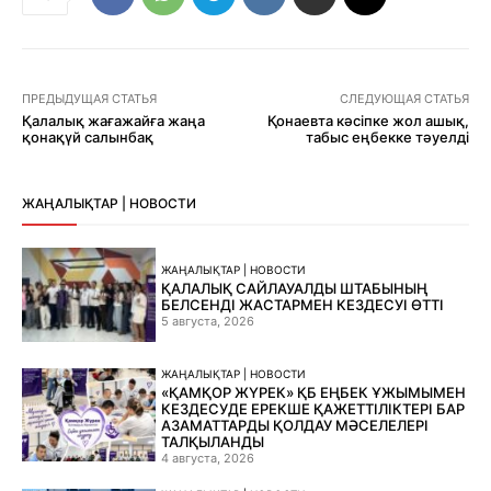
ПРЕДЫДУЩАЯ СТАТЬЯ
СЛЕДУЮЩАЯ СТАТЬЯ
Қалалық жағажайға жаңа
Қонаевта кәсіпке жол ашық,
қонақүй салынбақ
табыс еңбекке тәуелді
ЖАҢАЛЫҚТАР | НОВОСТИ
ЖАҢАЛЫҚТАР | НОВОСТИ
ҚАЛАЛЫҚ САЙЛАУАЛДЫ ШТАБЫНЫҢ
БЕЛСЕНДІ ЖАСТАРМЕН КЕЗДЕСУІ ӨТТІ
5 августа, 2026
ЖАҢАЛЫҚТАР | НОВОСТИ
«ҚАМҚОР ЖҮРЕК» ҚБ ЕҢБЕК ҰЖЫМЫМЕН
КЕЗДЕСУДЕ ЕРЕКШЕ ҚАЖЕТТІЛІКТЕРІ БАР
АЗАМАТТАРДЫ ҚОЛДАУ МӘСЕЛЕЛЕРІ
ТАЛҚЫЛАНДЫ
4 августа, 2026