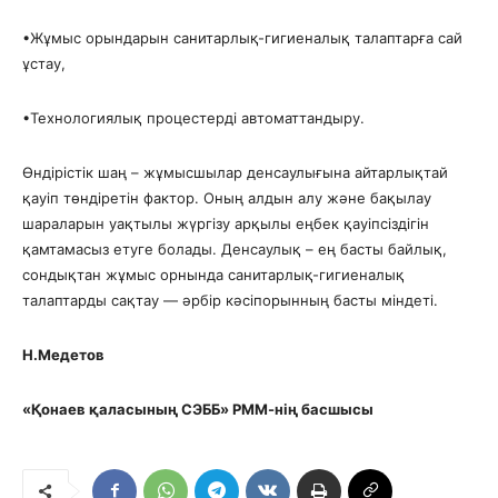
​•​Жұмыс орындарын санитарлық-гигиеналық талаптарға сай
ұстау,
​•​Технологиялық процестерді автоматтандыру.
Өндірістік шаң – жұмысшылар денсаулығына айтарлықтай
қауіп төндіретін фактор. Оның алдын алу және бақылау
шараларын уақтылы жүргізу арқылы еңбек қауіпсіздігін
қамтамасыз етуге болады. Денсаулық – ең басты байлық,
сондықтан жұмыс орнында санитарлық-гигиеналық
талаптарды сақтау — әрбір кәсіпорынның басты міндеті.
Н.Медетов
«Қонаев қаласының СЭББ» РММ-нің басшысы