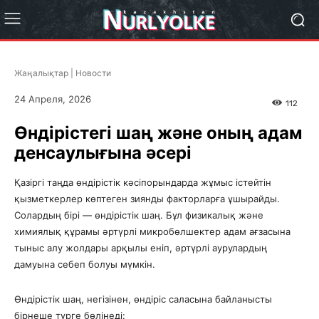
Жаңалықтар | Новости
24 Апреля, 2026
112
Өндірістегі шаң және оның адам
денсаулығына әсері
Қазіргі таңда өндірістік кәсіпорындарда жұмыс істейтін
қызметкерлер көптеген зиянды факторларға ұшырайды.
Солардың бірі — өндірістік шаң. Бұл физикалық және
химиялық құрамы әртүрлі микробөлшектер адам ағзасына
тыныс алу жолдары арқылы еніп, әртүрлі аурулардың
дамуына себеп болуы мүмкін.
Өндірістік шаң, негізінен, өндіріс саласына байланысты
бірнеше түрге бөлінеді: