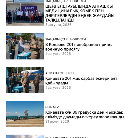
ЖАҢАЛЫҚТАР | НОВОСТИ
ШЕҢГЕЛДІ АУЫЛЫНДА АЛҒАШҚЫ
МЕДИЦИНАЛЫҚ КӨМЕК ПЕН
ДӘРІГЕРЛЕРДІҢ ЕҢБЕК ЖАҒДАЙЫ
ТАЛҚЫЛАНДЫ
3 августа, 2026
ЖАҢАЛЫҚТАР | НОВОСТИ
В Конаеве 201 новобранец принял
военную присягу
1 августа, 2026
АЛМАТЫ ОБЛЫСЫ
Қонаевта 201 жас сарбаз әскери ант
қабылдады
1 августа, 2026
QONAEV
Қонаевта күн 39 градусқа дейін ысиды:
елімізде дауылды ескерту жарияланды
31 июля, 2026