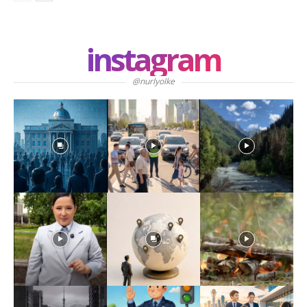
instagram
@nurlyolke