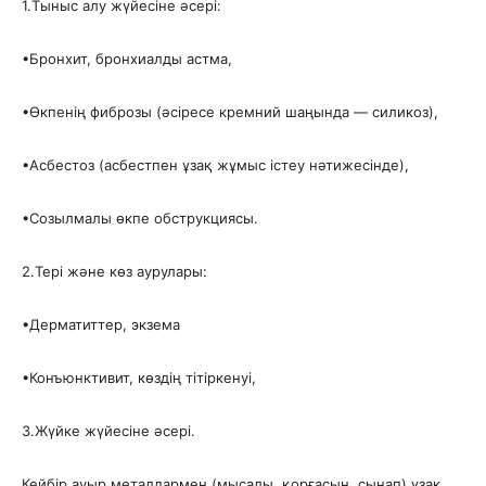
​1.​Тыныс алу жүйесіне әсері:
​•​Бронхит, бронхиалды астма,
​•​Өкпенің фиброзы (әсіресе кремний шаңында — силикоз),
​•​Асбестоз (асбестпен ұзақ жұмыс істеу нәтижесінде),
​•​Созылмалы өкпе обструкциясы.
​2.​Тері және көз аурулары:
​•​Дерматиттер, экзема
​•​Конъюнктивит, көздің тітіркенуі,
​3.​Жүйке жүйесіне әсері.
Кейбір ауыр металдармен (мысалы, қорғасын, сынап) ұзақ