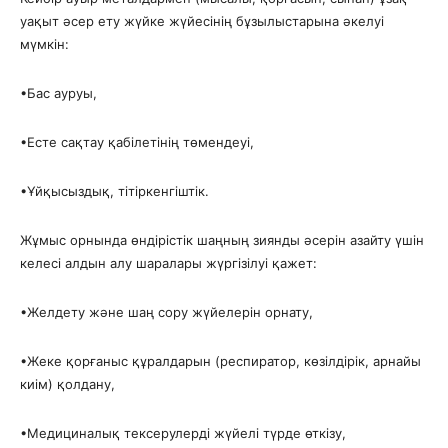
уақыт әсер ету жүйке жүйесінің бұзылыстарына әкелуі
мүмкін:
​•​Бас ауруы,
​•​Есте сақтау қабілетінің төмендеуі,
​•​Ұйқысыздық, тітіркенгіштік.
Жұмыс орнында өндірістік шаңның зиянды әсерін азайту үшін
келесі алдын алу шаралары жүргізілуі қажет:
​•​Желдету және шаң сору жүйелерін орнату,
​•​Жеке қорғаныс құралдарын (респиратор, көзілдірік, арнайы
киім) қолдану,
​•​Медициналық тексерулерді жүйелі түрде өткізу,