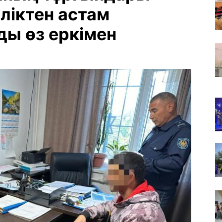
рліктен астам
ды өз еркімен