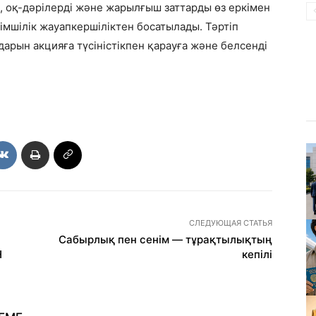
, оқ-дәрілерді және жарылғыш заттарды өз еркімен
мшілік жауапкершіліктен босатылады. Тәртіп
рын акцияға түсіністікпен қарауға және белсенді
СЛЕДУЮЩАЯ СТАТЬЯ
Сабырлық пен сенім — тұрақтылықтың
Н
кепілі