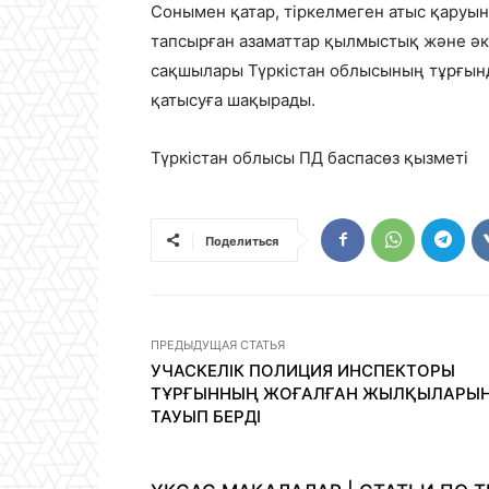
Сонымен қатар, тіркелмеген атыс қаруын
тапсырған азаматтар қылмыстық және әкі
сақшылары Түркістан облысының тұрғында
қатысуға шақырады.
Түркістан облысы ПД баспасөз қызметі
Поделиться
ПРЕДЫДУЩАЯ СТАТЬЯ
УЧАСКЕЛІК ПОЛИЦИЯ ИНСПЕКТОРЫ
ТҰРҒЫННЫҢ ЖОҒАЛҒАН ЖЫЛҚЫЛАРЫ
ТАУЫП БЕРДІ