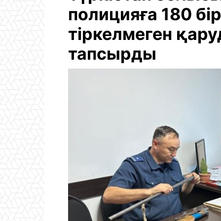
полицияға 180 бі
тіркелмеген қару
тапсырды