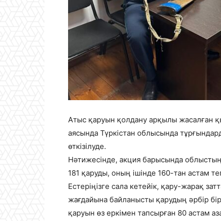
Атыс қаруын қолдану арқылы жасалған 
аясында Түркістан облысында тұрғындар
өткізілуде.
Нәтижесінде, акция барысында облыстың
181 қаруды, оның ішінде 160-тан астам т
Естеріңізге сала кетейік, қару-жарақ за
жағдайына байланысты қарудың әрбір бір
қаруын өз еркімен тапсырған 80 астам аз