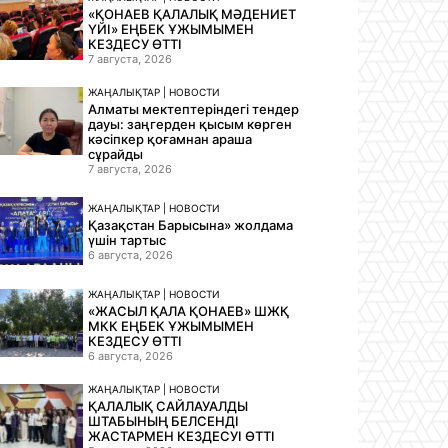
«ҚОНАЕВ ҚАЛАЛЫҚ МӘДЕНИЕТ
ҮЙІ» ЕҢБЕК ҰЖЫМЫМЕН
КЕЗДЕСУ ӨТТІ
7 августа, 2026
ЖАҢАЛЫҚТАР | НОВОСТИ
Алматы мектептеріндегі тендер
дауы: заңгерден қысым көрген
кәсіпкер қоғамнан араша
сұрайды
7 августа, 2026
ЖАҢАЛЫҚТАР | НОВОСТИ
Қазақстан Барысына» жолдама
үшін тартыс
6 августа, 2026
ЖАҢАЛЫҚТАР | НОВОСТИ
«ЖАСЫЛ ҚАЛА ҚОНАЕВ» ШЖҚ
МКК ЕҢБЕК ҰЖЫМЫМЕН
КЕЗДЕСУ ӨТТІ
6 августа, 2026
ЖАҢАЛЫҚТАР | НОВОСТИ
ҚАЛАЛЫҚ САЙЛАУАЛДЫ
ШТАБЫНЫҢ БЕЛСЕНДІ
ЖАСТАРМЕН КЕЗДЕСУІ ӨТТІ