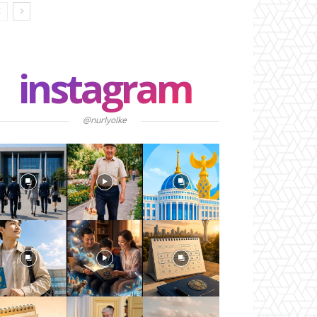
instagram
@nurlyolke