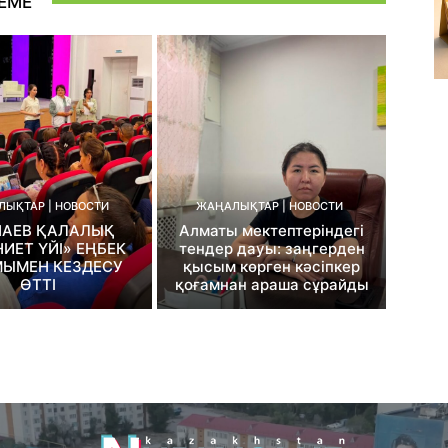
ЕМЕ
ЫҚТАР | НОВОСТИ
ЖАҢАЛЫҚТАР | НОВОСТИ
НАЕВ ҚАЛАЛЫҚ
Алматы мектептеріндегі
ИЕТ ҮЙІ» ЕҢБЕК
тендер дауы: заңгерден
ЫМЕН КЕЗДЕСУ
қысым көрген кәсіпкер
ӨТТІ
қоғамнан араша сұрайды