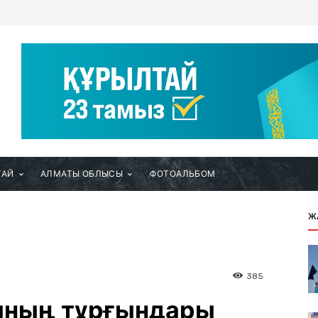
ТАЙ
АЛМАТЫ ОБЛЫСЫ
ФОТОАЛЬБОМ
Ж
385
ының тұрғындары