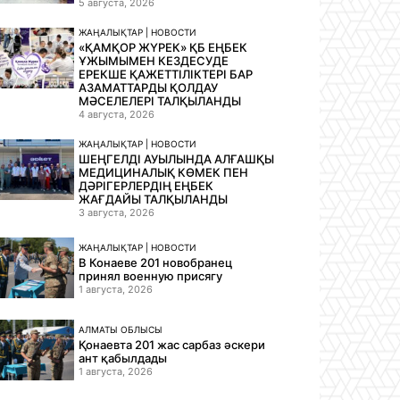
5 августа, 2026
ЖАҢАЛЫҚТАР | НОВОСТИ
«ҚАМҚОР ЖҮРЕК» ҚБ ЕҢБЕК
ҰЖЫМЫМЕН КЕЗДЕСУДЕ
ЕРЕКШЕ ҚАЖЕТТІЛІКТЕРІ БАР
АЗАМАТТАРДЫ ҚОЛДАУ
МӘСЕЛЕЛЕРІ ТАЛҚЫЛАНДЫ
4 августа, 2026
ЖАҢАЛЫҚТАР | НОВОСТИ
ШЕҢГЕЛДІ АУЫЛЫНДА АЛҒАШҚЫ
МЕДИЦИНАЛЫҚ КӨМЕК ПЕН
ДӘРІГЕРЛЕРДІҢ ЕҢБЕК
ЖАҒДАЙЫ ТАЛҚЫЛАНДЫ
3 августа, 2026
ЖАҢАЛЫҚТАР | НОВОСТИ
В Конаеве 201 новобранец
принял военную присягу
1 августа, 2026
АЛМАТЫ ОБЛЫСЫ
Қонаевта 201 жас сарбаз әскери
ант қабылдады
1 августа, 2026