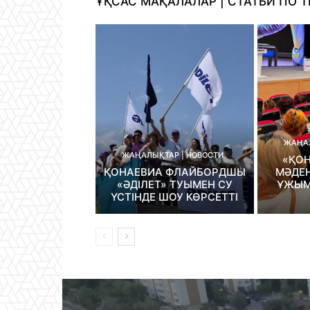
ҰҚСАС МАҚАЛАЛАР | СТАТЬИ ПО Т
ЖАҢАЛ
ЖАҢАЛЫҚТАР | НОВОСТИ
«ҚО
ҚОНАЕВИА ФЛАЙБОРДШЫ
МӘДЕН
«ӘДІЛЕТ» ТУЫМЕН СУ
ҰЖЫМ
ҮСТІНДЕ ШОУ КӨРСЕТТІ