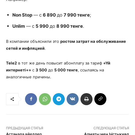
Non Stop
— с
6 890
до
7 990 тенге
;
Unlim
— с
5 990
до
8 990 тенге
.
В компании объяснили это
ростом затрат на обслуживание
сетей и инфляцией
.
Tele2
в тот же день повысит абонплату за тариф
«Үй
интернеті+»
с
3 500
до
5 000 тенге
, ссылаясь на
аналогичные причины.
ПРЕДЫДУЩАЯ СТАТЬЯ
СЛЕДУЮЩАЯ СТАТЬЯ
Астанада әйелдер
Алматы мен Ыстықкөл