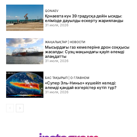
QONAEV
Қонаевта күн 39 градусқа дейін ысиды:
елімізде дауылды ескерту жарияланды
31 июля, 2026
ЖАҢАЛЫҚТАР | НОВОСТИ
Мысырдағы газ кемелеріне дрон соққысы
жасалды: Суэц маңындағы қауіп әлемді
алаңдатты
31 июля, 2026
БАС ТАҚЫРЫП | О ГЛАВНОМ
«Супер Эль-Ниньо» күшейіп келеді:
әлемді қандай өзгерістер күтіп тұр?
31 июля, 2026