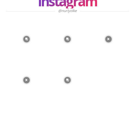
instagram
@nurlyolke