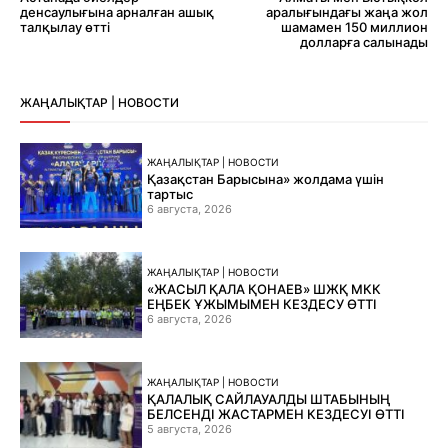
денсаулығына арналған ашық
аралығындағы жаңа жол
талқылау өтті
шамамен 150 миллион
долларға салынады
ЖАҢАЛЫҚТАР | НОВОСТИ
ЖАҢАЛЫҚТАР | НОВОСТИ
Қазақстан Барысына» жолдама үшін
тартыс
6 августа, 2026
ЖАҢАЛЫҚТАР | НОВОСТИ
«ЖАСЫЛ ҚАЛА ҚОНАЕВ» ШЖҚ МКК
ЕҢБЕК ҰЖЫМЫМЕН КЕЗДЕСУ ӨТТІ
6 августа, 2026
ЖАҢАЛЫҚТАР | НОВОСТИ
ҚАЛАЛЫҚ САЙЛАУАЛДЫ ШТАБЫНЫҢ
БЕЛСЕНДІ ЖАСТАРМЕН КЕЗДЕСУІ ӨТТІ
5 августа, 2026