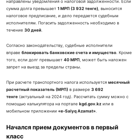
направлены уведомления о налоговой задолженности. Если
сумма долга превышает
1 МРП (3 932 тенге)
, выносится
налоговое предписание, и дело передается судебным
исполнителям. Погасить задолженность необходимо в
течение
30 дней
.
Согласно законодательству, судебные исполнители
вправе
блокировать банковские счета и имущество
. Кроме
того, если долг превышает
40 МРП
, может быть наложен
запрет на выезд за пределы страны.
При расчете транспортного налога используется
месячный
расчетный показатель (МРП)
в размере
3 692
тенге
(актуальный на 2024 год). Рассчитать сумму можно с
помощью калькулятора на портале
kgd.gov.kz
или в
мобильном приложении
«e-Salyq Azamat»
.
Начался прием документов в первый
класс