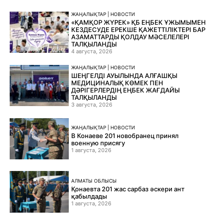
ЖАҢАЛЫҚТАР | НОВОСТИ
«ҚАМҚОР ЖҮРЕК» ҚБ ЕҢБЕК ҰЖЫМЫМЕН
КЕЗДЕСУДЕ ЕРЕКШЕ ҚАЖЕТТІЛІКТЕРІ БАР
АЗАМАТТАРДЫ ҚОЛДАУ МӘСЕЛЕЛЕРІ
ТАЛҚЫЛАНДЫ
4 августа, 2026
ЖАҢАЛЫҚТАР | НОВОСТИ
ШЕҢГЕЛДІ АУЫЛЫНДА АЛҒАШҚЫ
МЕДИЦИНАЛЫҚ КӨМЕК ПЕН
ДӘРІГЕРЛЕРДІҢ ЕҢБЕК ЖАҒДАЙЫ
ТАЛҚЫЛАНДЫ
3 августа, 2026
ЖАҢАЛЫҚТАР | НОВОСТИ
В Конаеве 201 новобранец принял
военную присягу
1 августа, 2026
АЛМАТЫ ОБЛЫСЫ
Қонаевта 201 жас сарбаз әскери ант
қабылдады
1 августа, 2026