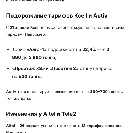
Подорожание тарифов Kcell и Activ
С
21 апреля
Kcell
повысит абонентскую плату по некоторым
тарифам. Например:
Тариф
«Алға-1»
подорожает на
23,4%
— с
2
990
до
3 690 тенге
;
«Престиж XS» и «Престиж S»
станут дороже
на
500 тенге
.
Activ
также планирует повышение цен на
300–700 тенге
с
той же даты.
Изменения у Altel и Tele2
Altel
с
26 апреля
увеличит стоимость
13 тарифных планов
.
Например: