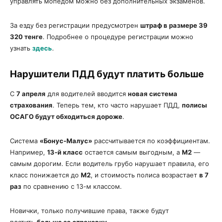
управлять мопедом можно без дополнительных экзаменов.
За езду без регистрации предусмотрен
штраф в размере 39
320 тенге
. Подробнее о процедуре регистрации можно
узнать
здесь
.
Нарушители ПДД будут платить больше
С
7 апреля
для водителей вводится
новая система
страхования
. Теперь тем, кто часто нарушает ПДД,
полисы
ОСАГО будут обходиться дороже
.
Система
«Бонус-Малус»
рассчитывается по коэффициентам.
Например,
13-й класс
остается самым выгодным, а
М2
—
самым дорогим. Если водитель грубо нарушает правила, его
класс понижается до
М2
, и стоимость полиса возрастает
в 7
раз
по сравнению с 13-м классом.
Новички, только получившие права, также будут
платить
больше за страховку
.